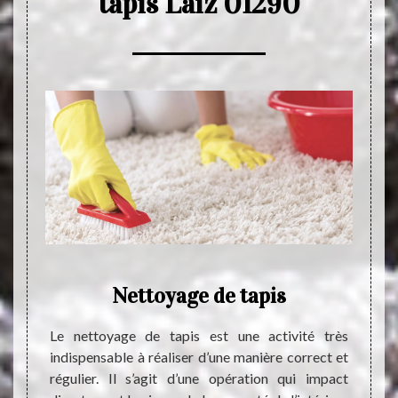
tapis Laiz 01290
de
Nettoyage de tapis
Le nettoyage de tapis est une activité très
Pour l
indispensable à réaliser d’une manière correct et
de tapi
prise
régulier. Il s’agit d’une opération qui impact
sur la
aux de