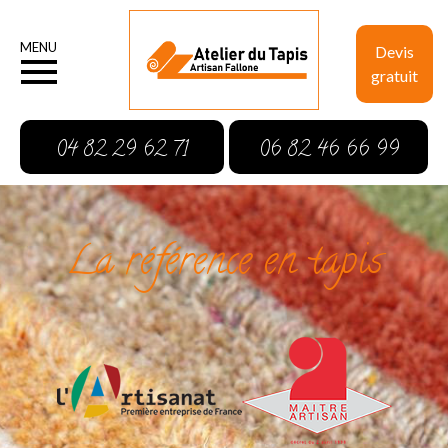
MENU
Devis
gratuit
04 82 29 62 71
06 82 46 66 99
La référence en tapis