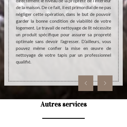
directement le niveau de la propreté de l’intérieur
Cela v
ns une
de la maison. De ce fait, il est primordial de ne pas
décisi
de tout
négliger cette opération, dans le but de pouvoir
ainsi 
ion est
garder la bonne condition de viabilité de votre
raison
atériel
logement. Le travail de nettoyage de lit nécessite
ne dev
savoir-
un produit spécifique pour assurer sa propreté
servi
e votre
optimale sans devoir l’agresser. D’ailleurs, vous
gratui
r nous.
pouvez même confier la mise en œuvre de
n’hés
s vous
nettoyage de votre tapis par un professionnel
prestat
re dans
qualifié.
Autres services