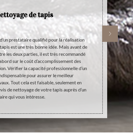
ettoyage de tapis
’un prestataire qualifié pour la réalisation
Pour la 
 tapis est une très bonne idée. Mais avant de
primordial 
tre les deux parties, il est très recommandé
des travaux.
’abord sur le coût d’accomplissement des
le choix du
ion. Vérifier la capacité professionnelle d’un
C’est pour
indispensable pour assurer le meilleur
devrait pas 
ux. Tout cela est faisable, seulement en
tapis est
vis de nettoyage de votre tapis auprès d’un
n’hésitez pas
aire qui vous intéresse.