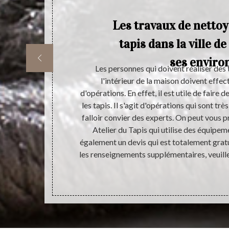
Les travaux de nettoy
tapis dans la ville de
ses enviro
vous satisfaire
Les personnes qui doivent réaliser des
is, nous vous
l'intérieur de la maison doivent effe
ier du Tapis
d'opérations. En effet, il est utile de faire
s permet pas
les tapis. Il s'agit d'opérations qui sont très
 Sachez aussi
falloir convier des experts. On peut vous p
ction en vous
Atelier du Tapis qui utilise des équipem
Contactez-nous
également un devis qui est totalement grat
210 pour que
les renseignements supplémentaires, veuill
yage de votre