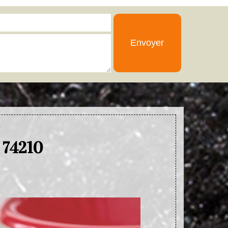
e 74210