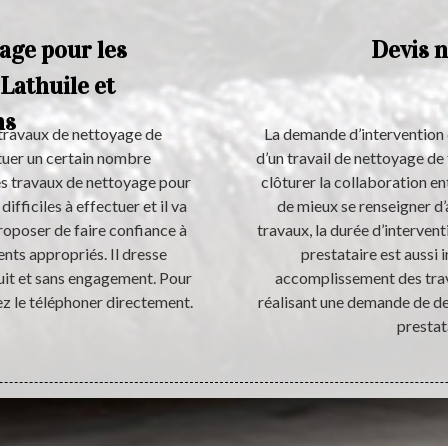
age pour les
Devis n
 Lathuile et
ns
 travaux de nettoyage de
La demande d’intervention d
ctuer un certain nombre
d’un travail de nettoyage de
 des travaux de nettoyage pour
clôturer la collaboration en
 difficiles à effectuer et il va
de mieux se renseigner d
roposer de faire confiance à
travaux, la durée d’intervent
ents appropriés. Il dresse
prestataire est aussi 
uit et sans engagement. Pour
accomplissement des trava
ez le téléphoner directement.
réalisant une demande de de
prestat