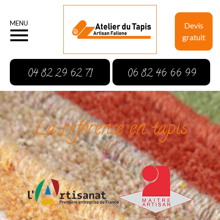
MENU
Devis
gratuit
04 82 29 62 71
06 82 46 66 99
La référence en tapis