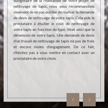
budgétaire de la réalisation de votre projet de
emande
Atel
nettoyage de tapis, nous vous recommandons
pour la
profe
vivement de ne pas oublier de réaliser la demande
tapis ?
netto
de devis de nettoyage de votre tapis. Cela aide le
savoir-
connai
prestataire à étudier le coût de nettoyage de
ques et
type d
votre tapis en fonction du type, l’état ainsi que la
opreté
très f
dimension de votre tapis. Une demande de devis
ne aide
de tra
d’un travail de nettoyage de tapis n’a pas de frais
yage de
faire 
et encore moins d’engagement. De ce fait,
état et
tapis,
n’hésitez pas à vous mettre en contact avec un
vaux de
Si vo
prestataire de votre choix.
e tapis
invito
ger son
notre 