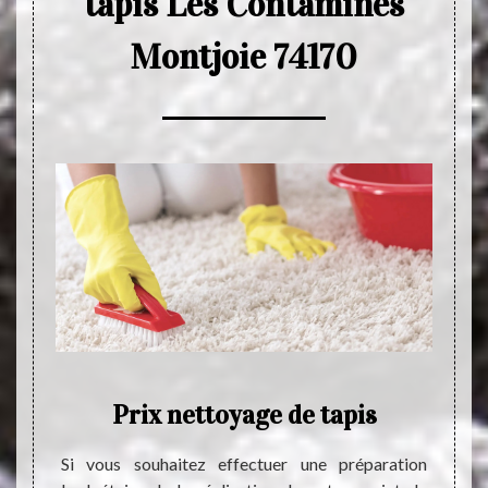
tapis Les Contamines
Montjoie 74170
de
Prix nettoyage de tapis
E
tap
Si vous souhaitez effectuer une préparation