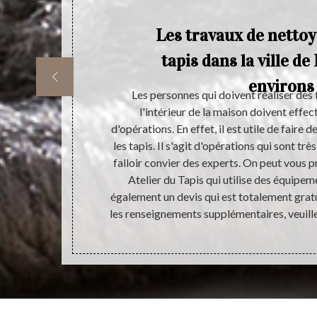
Les travaux de nettoy
tapis dans la ville de
environs
tude de jouer
Les personnes qui doivent réaliser des
evraient vivre
l'intérieur de la maison doivent effe
er leurs
d'opérations. En effet, il est utile de faire
r réaliser
les tapis. Il s'agit d'opérations qui sont très
tapis afin de
falloir convier des experts. On peut vous p
n service d’un
Atelier du Tapis qui utilise des équipem
er la bonne
également un devis qui est totalement grat
pis.
les renseignements supplémentaires, veuill