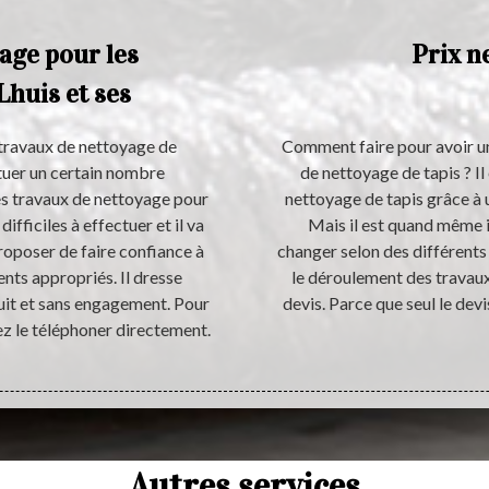
age pour les
Prix n
 Lhuis et ses
 travaux de nettoyage de
Comment faire pour avoir un
ctuer un certain nombre
de nettoyage de tapis ? Il
 des travaux de nettoyage pour
nettoyage de tapis grâce à u
 difficiles à effectuer et il va
Mais il est quand même i
roposer de faire confiance à
changer selon des différents c
ents appropriés. Il dresse
le déroulement des travaux.
uit et sans engagement. Pour
devis. Parce que seul le devi
ez le téléphoner directement.
Autres services