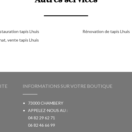
tauration tapis Lhuis
Rénovation de tapis Lhuis
at, vente tapis Lhuis
ITE
INFORMATIONS SUR VOTRE BOUTIQUE
73000 CHAMBERY
APPELEZ-NOUS AU :
04 82 29 62 71
06 82 46 66 99