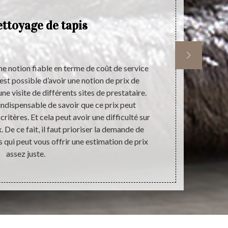
ettoyage de tapis
e notion fiable en terme de coût de service
Plusieurs r
 est possible d’avoir une notion de prix de
urgente la m
ne visite de différents sites de prestataire.
œuvre de 
ndispensable de savoir que ce prix peut
recherche du
ritères. Et cela peut avoir une difficulté sur
est entièreme
 De ce fait, il faut prioriser la demande de
rapide en ne
s qui peut vous offrir une estimation de prix
une très co
assez juste.