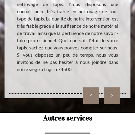
demande
nettoyage de tapis. Nous disposons une
aide le
connaissance très fiable en nettoyage de tout
Les pr
yage de
type de tapis. La qualité de notre intervention est
un gr
i que la
très fiable grâce à la suffisance de notre matériel
charme
e devis
de travail ainsi que la pertinence de notre savoir-
très i
e frais
faire professionnel. Quel que soit l’état de votre
pour l
 fait,
tapis, sachez que vous pouvez compter sur nous.
faut 
avec un
Si vous disposez un peu de temps, nous vous
domain
invitons de ne pas hésiter à nous joindre dans
faire 
notre siège à Lugrin 74500.
d'expé
conven
totale
Autres services