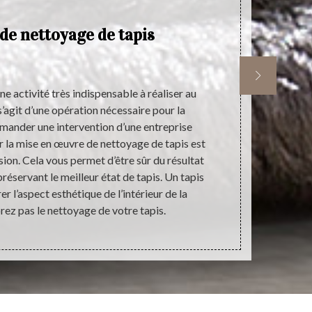
de nettoyage de tapis
P
ne activité très indispensable à réaliser au
Quand nous ré
 s’agit d’une opération nécessaire pour la
intervention 
mander une intervention d’une entreprise
un résult
 la mise en œuvre de nettoyage de tapis est
bénéficier 
sion. Cela vous permet d’être sûr du résultat
toute dimens
préservant le meilleur état de tapis. Un tapis
de côté p
r l’aspect esthétique de l’intérieur de la
comparable
orez pas le nettoyage de votre tapis.
contacter d