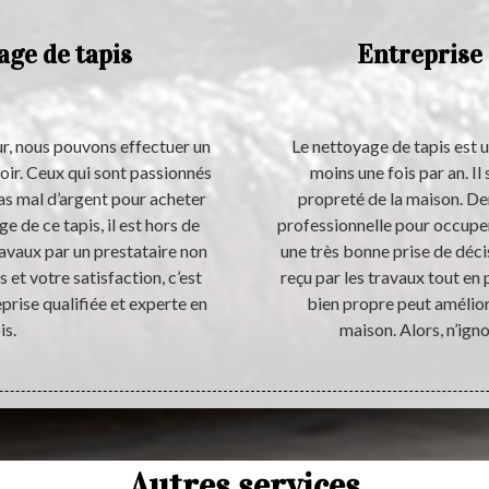
age de tapis
Entreprise 
, nous pouvons effectuer un
Le nettoyage de tapis est u
oir. Ceux qui sont passionnés
moins une fois par an. Il
pas mal d’argent pour acheter
propreté de la maison. De
e de ce tapis, il est hors de
professionnelle pour occuper
ravaux par un prestataire non
une très bonne prise de déci
s et votre satisfaction, c’est
reçu par les travaux tout en 
prise qualifiée et experte en
bien propre peut améliore
is.
maison. Alors, n’ign
Autres services