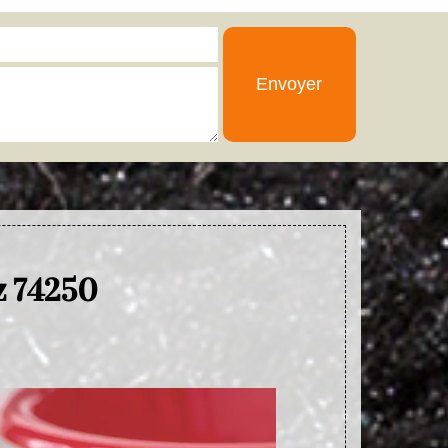
z 74250