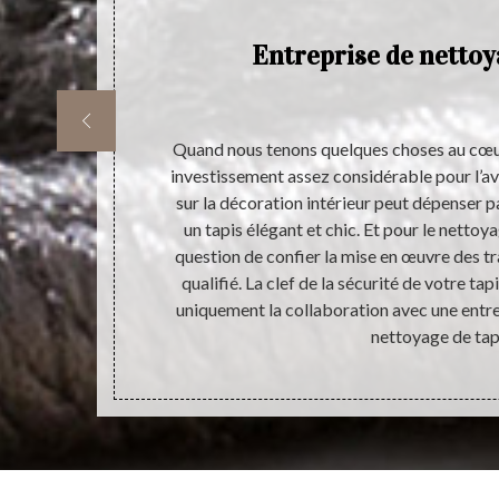
nel
Entreprise de nettoy
pis
es
nd nombre de
Quand nous tenons quelques choses au cœur
 effet, il est
investissement assez considérable pour l’av
 tapis. Pour
sur la décoration intérieur peut dépenser 
nnels dans le
un tapis élégant et chic. Et pour le nettoyag
ance à Atelier
question de confier la mise en œuvre des t
cte les délais
qualifié. La clef de la sécurité de votre tapi
ratuit et sans
uniquement la collaboration avec une entre
nettoyage de tap