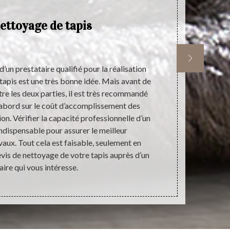
ettoyage de tapis
P
’un prestataire qualifié pour la réalisation
Le tapis est 
 tapis est une très bonne idée. Mais avant de
de la maison.
tre les deux parties, il est très recommandé
votre logem
’abord sur le coût d’accomplissement des
vigilance lors
ion. Vérifier la capacité professionnelle d’un
la préservati
indispensable pour assurer le meilleur
de nettoyage
ux. Tout cela est faisable, seulement en
de
vis de nettoyage de votre tapis auprès d’un
aire qui vous intéresse.