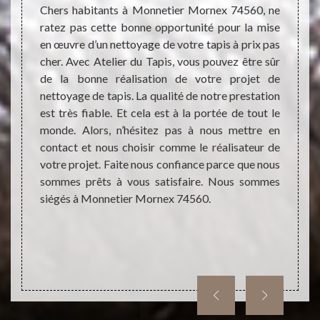
M
tapis a
Chers habitants à Monnetier Mornex 74560, ne
la est
ratez pas cette bonne opportunité pour la mise
ropreté
en œuvre d’un nettoyage de votre tapis à prix pas
que. Le
cher. Avec Atelier du Tapis, vous pouvez être sûr
Les ta
vention
de la bonne réalisation de votre projet de
un sup
surer le
nettoyage de tapis. La qualité de notre prestation
est tr
is cela
est très fiable. Et cela est à la portée de tout le
cela. P
coût de
monde. Alors, n’hésitez pas à nous mettre en
trava
s, vous
contact et nous choisir comme le réalisateur de
effect
ante en
votre projet. Faite nous confiance parce que nous
faire 
sommes prêts à vous satisfaire. Nous sommes
dress
siégés à Monnetier Mornex 74560.
engage
complé
dresse