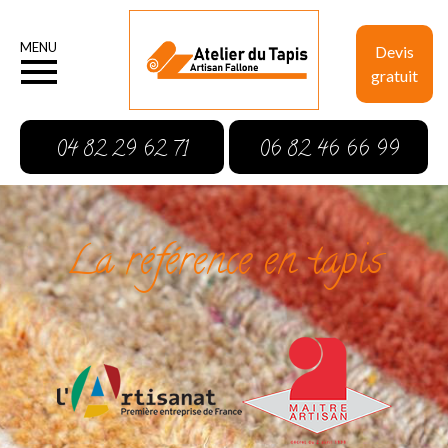
MENU
Devis
gratuit
04 82 29 62 71
06 82 46 66 99
La référence en tapis