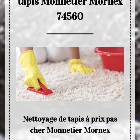
tapis Monnetier Mornex
74560
her
Nettoyage de tapis à prix pas
Le
cher Monnetier Mornex
sol, de