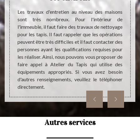
ue nous
consi
c nous,
Les travaux d'entretien au niveau des maisons
passi
service
sont très nombreux. Pour l'intérieur de
dépens
type et
l'immeuble, il faut faire des travaux de nettoyage
élégant
pouvez
pour les tapis. Il faut rappeler que les opérations
est ho
 que le
peuvent être très difficiles et il faut contacter des
des tra
rdable
personnes ayant les qualifications requises pour
de la s
tation.
les réaliser. Ainsi, nous pouvons vous proposer de
c’est
nt pour
faire appel à Atelier du Tapis qui utilise des
entrep
e votre
équipements appropriés. Si vous avez besoin
tapis.
d'autres renseignements, veuillez le téléphoner
directement.
Autres services