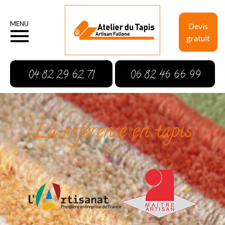
MENU
Devis
gratuit
04 82 29 62 71
06 82 46 66 99
La référence en tapis