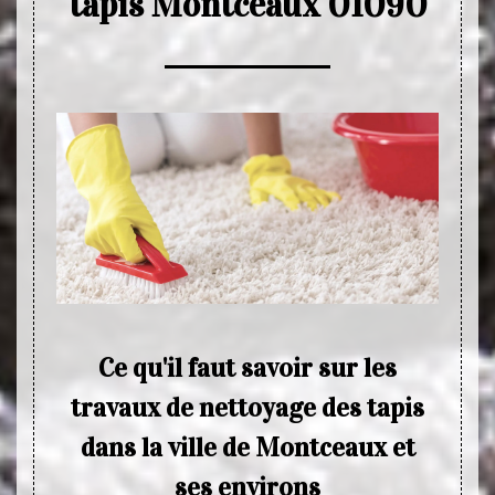
tapis Montceaux 01090
de
Ce qu'il faut savoir sur les
E
is
travaux de nettoyage des tapis
dans la ville de Montceaux et
yage de
Quand
ses environs
n d’un
nous p