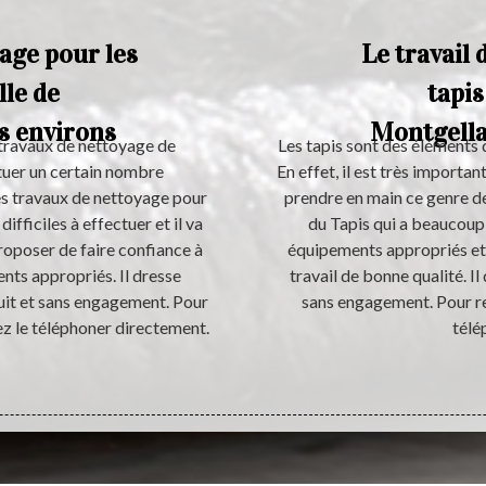
age pour les
Le travail 
lle de
tapis
s environs
Montgella
 travaux de nettoyage de
Les tapis sont des éléments q
ctuer un certain nombre
En effet, il est très importa
 des travaux de nettoyage pour
prendre en main ce genre de t
 difficiles à effectuer et il va
du Tapis qui a beaucoup d
roposer de faire confiance à
équipements appropriés et c'
ents appropriés. Il dresse
travail de bonne qualité. Il
uit et sans engagement. Pour
sans engagement. Pour rec
ez le téléphoner directement.
télé