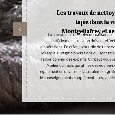
Les travaux de nettoy
tapis dans la vi
Montgellafrey et se
a réalisation
Les personnes qui doivent réaliser des
 Mais avant de
l'intérieur de la maison doivent effe
rès recommandé
d'opérations. En effet, il est utile de faire
ssement des
les tapis. Il s'agit d'opérations qui sont très
ssionnelle d’un
falloir convier des experts. On peut vous p
eilleur
Atelier du Tapis qui utilise des équipem
eulement en
également un devis qui est totalement grat
s auprès d’un
les renseignements supplémentaires, veuill