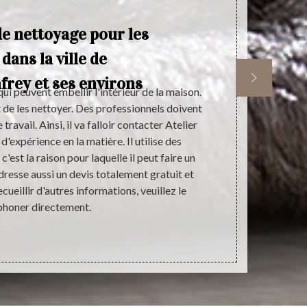
de nettoyage pour les
 dans la ville de
frey et ses environs
ui peuvent embellir l'intérieur de la maison.
Tout comme le
nt de les nettoyer. Des professionnels doivent
de cuisi
ravail. Ainsi, il va falloir contacter Atelier
primordial a
'expérience en la matière. Il utilise des
parfait esthé
est la raison pour laquelle il peut faire un
prestataire q
 dresse aussi un devis totalement gratuit et
des travaux. 
ueillir d'autres informations, veuillez le
prestation tr
phoner directement.
prestation 