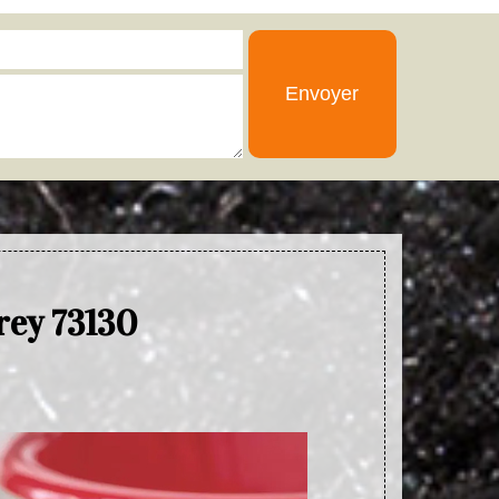
rey 73130