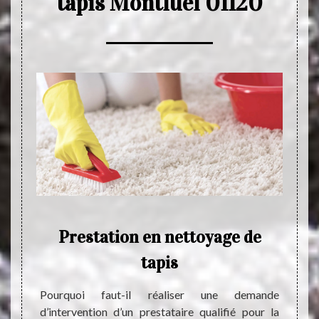
tapis Montluel 01120
Prestation en nettoyage de
C
tapis
tra
 trouvé
dan
ais. Le
Pourquoi faut-il réaliser une demande
tout le
d’intervention d’un prestataire qualifié pour la