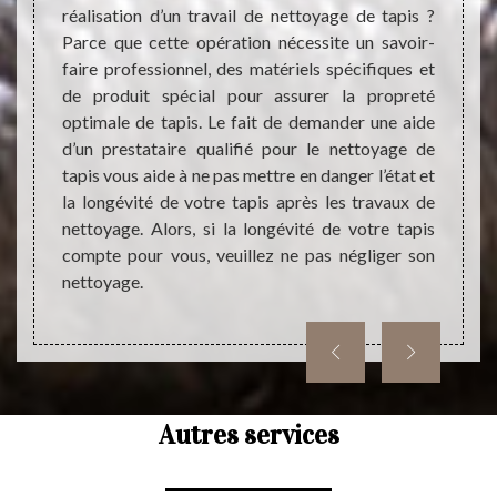
tapis à
réalisation d’un travail de nettoyage de tapis ?
e tapis
Parce que cette opération nécessite un savoir-
Les tr
rix. Ce
faire professionnel, des matériels spécifiques et
sont 
 ne pas
de produit spécial pour assurer la propreté
l'imme
t être
optimale de tapis. Le fait de demander une aide
pour l
avorise
d’un prestataire qualifié pour le nettoyage de
peuvent
sectes.
tapis vous aide à ne pas mettre en danger l’état et
person
la longévité de votre tapis après les travaux de
les ré
nettoyage. Alors, si la longévité de votre tapis
faire 
compte pour vous, veuillez ne pas négliger son
équip
nettoyage.
d'autr
direct
Autres services