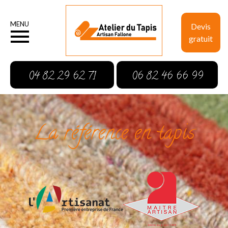
MENU
Devis
gratuit
04 82 29 62 71
06 82 46 66 99
La référence en tapis