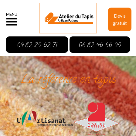
MENU
Devis
gratuit
04 82 29 62 71
06 82 46 66 99
La référence en tapis