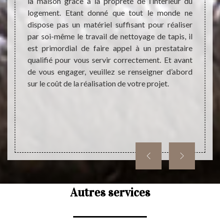
s avoir
la maison grâce à la propreté de l’intérieur du
Les ta
 qui va
logement. Etant donné que tout le monde ne
l'inté
is est
dispose pas un matériel suffisant pour réaliser
import
ons une
par soi-même le travail de nettoyage de tapis, il
doiven
de tout
est primordial de faire appel à un prestataire
il va 
ans une
qualifié pour vous servir correctement. Et avant
beauco
Mettez-
de vous engager, veuillez se renseigner d’abord
équipe
ion sur
sur le coût de la réalisation de votre projet.
laquell
dresse
enga
inform
Autres services