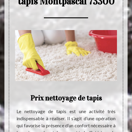
tapis Montpascal 73300
ence
Prix nettoyage de tapis
Le t
otive à
Le nettoyage de tapis est une activité très
M
n œuvre
indispensable à réaliser. Il s’agit d’une opération
mise en
qui favorise la présence d’un confort nécessaire à