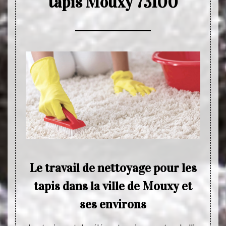
tapis Mouxy 73100
ence
Le travail de nettoyage pour les
P
tapis dans la ville de Mouxy et
t
ses environs
 73100,
Quand 
tion en
tapis