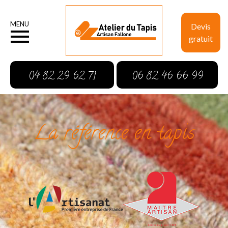
MENU
Devis
gratuit
04 82 29 62 71
06 82 46 66 99
La référence en tapis