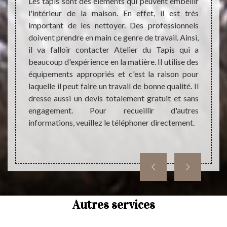
Les tapis sont des éléments qui peuvent embellir
rgence,
presta
l'intérieur de la maison. En effet, il est très
acter
attend
important de les nettoyer. Des professionnels
issance
non se
doivent prendre en main ce genre de travail. Ainsi,
us aide
de bon
il va falloir contacter Atelier du Tapis qui a
acement
toute
beaucoup d'expérience en la matière. Il utilise des
e notre
égalem
équipements appropriés et c'est la raison pour
e monde
coût 
laquelle il peut faire un travail de bonne qualité. Il
 sommes
compar
dresse aussi un devis totalement gratuit et sans
100.
N’hési
engagement. Pour recueillir d'autres
ne pas
informations, veuillez le téléphoner directement.
tapis.
Autres services