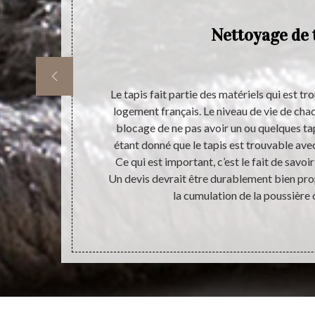
Nettoyage de 
s, il est
Le tapis fait partie des matériels qui est t
ise en œuvre
logement français. Le niveau de vie de chaq
 décision sur
blocage de ne pas avoir un ou quelques tapi
 prestation.
étant donné que le tapis est trouvable avec
activité ne
Ce qui est important, c’est le fait de savoi
 nettoyage de
Un devis devrait être durablement bien prop
nt. Alors,
la cumulation de la poussière 
ous intéresse.