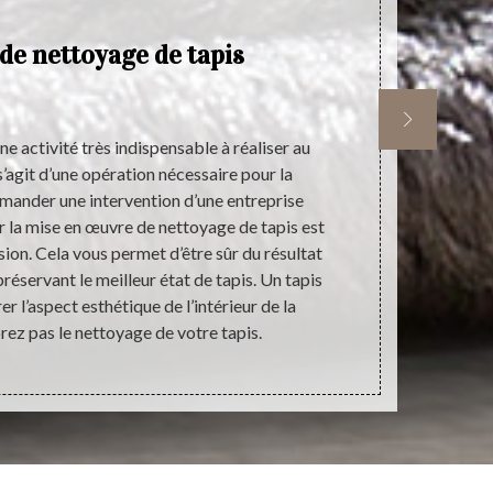
de nettoyage de tapis
Ce
de
ne activité très indispensable à réaliser au
Les travaux 
 s’agit d’une opération nécessaire pour la
l'intérieur d
mander une intervention d’une entreprise
tapis. Il faut
 la mise en œuvre de nettoyage de tapis est
faut contact
sion. Cela vous permet d’être sûr du résultat
réaliser. Ai
préservant le meilleur état de tapis. Un tapis
Tapis qui 
r l’aspect esthétique de l’intérieur de la
d'autre
orez pas le nettoyage de votre tapis.