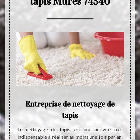
tapis Mures 74540
Entreprise de nettoyage de
P
tapis
 trouvé
ais. Le
Le nettoyage de tapis est une activité très
Le tap
tout le
indispensable à réaliser au moins une fois par an.
ignore