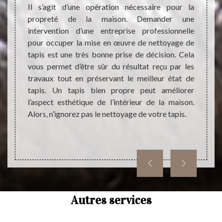
tapis à
Il s’agit d’une opération nécessaire pour la
être t
e tapis
propreté de la maison. Demander une
votre 
rix. Ce
intervention d’une entreprise professionnelle
néces
 ne pas
pour occuper la mise en œuvre de nettoyage de
réalis
t être
tapis est une très bonne prise de décision. Cela
sûr de
avorise
vous permet d’être sûr du résultat reçu par les
la mis
sectes.
travaux tout en préservant le meilleur état de
forte
tapis. Un tapis bien propre peut améliorer
œuvre 
l’aspect esthétique de l’intérieur de la maison.
qualifi
Alors, n’ignorez pas le nettoyage de votre tapis.
Autres services