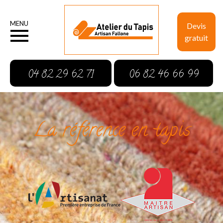
MENU
Devis
gratuit
04 82 29 62 71
06 82 46 66 99
La référence en tapis