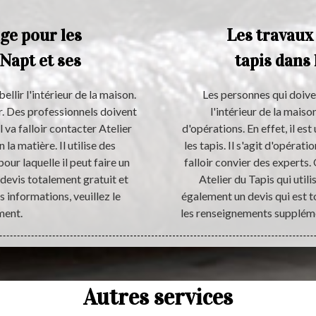
age pour les
Les travaux
 Napt et ses
tapis dans 
llir l'intérieur de la maison.
Les personnes qui doive
er. Des professionnels doivent
l'intérieur de la mais
l va falloir contacter Atelier
d'opérations. En effet, il es
la matière. Il utilise des
les tapis. Il s'agit d'opératio
our laquelle il peut faire un
falloir convier des experts
n devis totalement gratuit et
Atelier du Tapis qui util
 informations, veuillez le
également un devis qui est 
ment.
les renseignements supplémen
Autres services