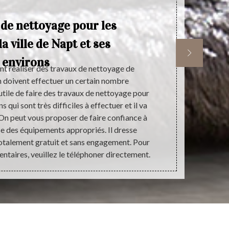
 de nettoyage pour les
la ville de Napt et ses
environs
nt réaliser des travaux de nettoyage de
Si vous êt
on doivent effectuer un certain nombre
satisfaction
t utile de faire des travaux de nettoyage pour
vous invitons
ns qui sont très difficiles à effectuer et il va
prestataire q
. On peut vous proposer de faire confiance à
performance
ise des équipements appropriés. Il dresse
avec notre
totalement gratuit et sans engagement. Pour
devis d’un 
taires, veuillez le téléphoner directement.
d’engagem