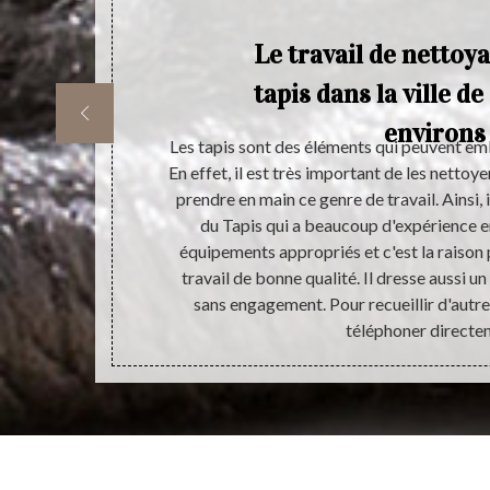
is
Le travail de nettoy
tapis dans la ville de
environs
ur l’intérieur
Les tapis sont des éléments qui peuvent embe
 sa place dans
En effet, il est très important de les nettoy
e une grande
prendre en main ce genre de travail. Ainsi, i
our être sûr de
du Tapis qui a beaucoup d'expérience en 
e d’un travail
équipements appropriés et c'est la raison p
mise en œuvre
travail de bonne qualité. Il dresse aussi u
ée.
sans engagement. Pour recueillir d'autres
téléphoner directe