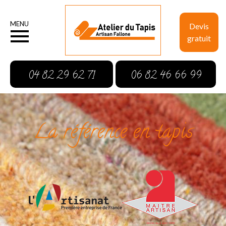
MENU
Devis
gratuit
04 82 29 62 71
06 82 46 66 99
La référence en tapis