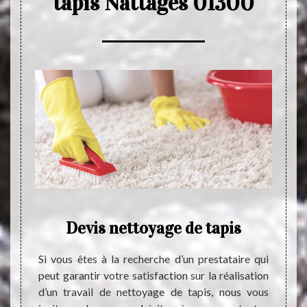
tapis Nattages 01300
r les
Devis nettoyage de tapis
Net
es et
Si vous êtes à la recherche d’un prestataire qui
Plusie
peut garantir votre satisfaction sur la réalisation
effect
d’un travail de nettoyage de tapis, nous vous
de net