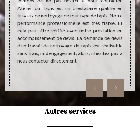
mbellir
invitons de ne pas hésiter à nous contacter.
œuvre 
st très
Atelier du Tapis est un prestataire qualifié en
du sou
ionnels
travaux de nettoyage de tout type de tapis. Notre
vous 
 Ainsi,
performance professionnelle est très fiable. Et
entièr
s qui a
cela peut être vérifié avec notre prestation en
presta
ise des
accomplissement de devis. La demande de devis
type d
on pour
d’un travail de nettoyage de tapis est réalisable
très c
lité. Il
sans frais, ni d’engagement, alors, n’hésitez pas à
nous e
et sans
nous contacter directement.
notre 
utres
ement.
Autres services