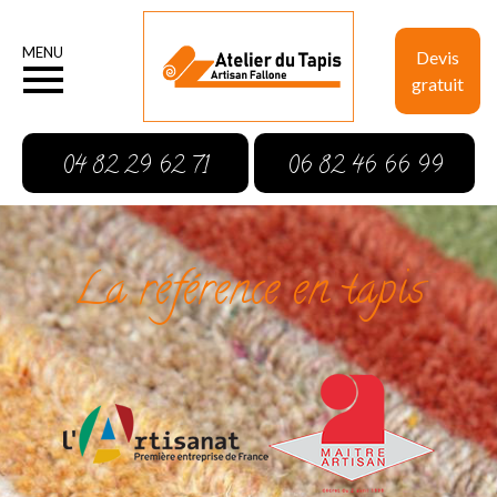
MENU
Devis
gratuit
04 82 29 62 71
06 82 46 66 99
La référence en tapis