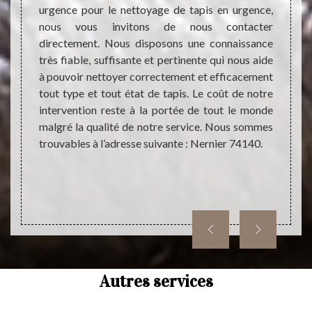
tacter.
avant 
urgence pour le nettoyage de tapis en urgence,
teur de
parti
nous vous invitons de nous contacter
et pas
rensei
directement. Nous disposons une connaissance
ésultat
des tr
très fiable, suffisante et pertinente qui nous aide
alement
capaci
à pouvoir nettoyer correctement et efficacement
offrant
aussi 
tout type et tout état de tapis. Le coût de notre
rdable.
accom
intervention reste à la portée de tout le monde
oignez-
faisab
malgré la qualité de notre service. Nous sommes
yez une
devis 
trouvables à l’adresse suivante : Nernier 74140.
ttoyage
prestat
Autres services