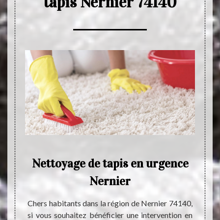
tapis Nernier 74140
her
Nettoyage de tapis en urgence
Nernier
 fiable
La de
uvre de
qualif
Chers habitants dans la région de Nernier 74140,
us vous
nettoy
si vous souhaitez bénéficier une intervention en