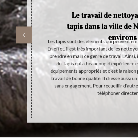
Le travail de nettoy
tapis dans la ville de 
environs
vous satisfaire
Les tapis sont des éléments qui peuvent embe
is, nous vous
En effet, il est très important de les nettoy
ier du Tapis
prendre en main ce genre de travail. Ainsi, i
s permet pas
du Tapis qui a beaucoup d'expérience en 
 Sachez aussi
équipements appropriés et c'est la raison p
ction en vous
travail de bonne qualité. Il dresse aussi u
Contactez-nous
sans engagement. Pour recueillir d'autres
120 pour que
téléphoner directe
yage de votre