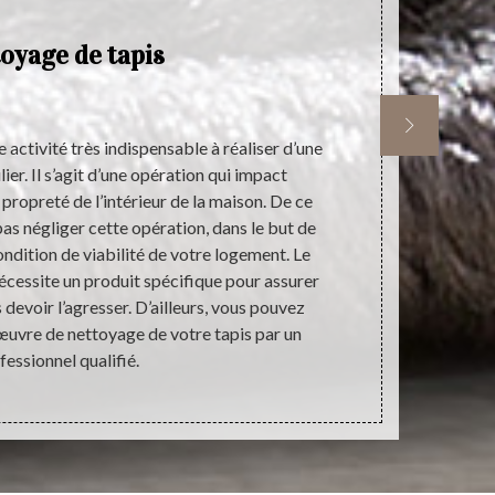
oyage de tapis
P
 activité très indispensable à réaliser d’une
Le tapis est 
ier. Il s’agit d’une opération qui impact
de la maison.
 propreté de l’intérieur de la maison. De ce
votre logem
 pas négliger cette opération, dans le but de
vigilance lors
ndition de viabilité de votre logement. Le
la préservati
nécessite un produit spécifique pour assurer
de nettoyage
devoir l’agresser. D’ailleurs, vous pouvez
de
œuvre de nettoyage de votre tapis par un
fessionnel qualifié.