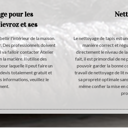
age pour les
Nett
Nievroz et ses
llir l'intérieur de la maison.
Le nettoyage de tapis est une
er. Des professionnels doivent
manière correct et régul
l va falloir contacter Atelier
directement le niveau de la
la matière. Il utilise des
fait, il est primordial de ne
our laquelle il peut faire un
pouvoir garder la bonne co
n devis totalement gratuit et
travail de nettoyage de lit 
 informations, veuillez le
sa propreté optimale sans 
ment.
même confier la mise en 
pro