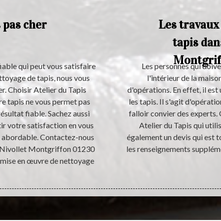
 pas cher
Les travaux
tapis dans
Montgrif
fiable qui peut vous satisfaire
Les personnes qui doive
ettoyage de tapis, nous vous
l'intérieur de la mais
r. Choisir Atelier du Tapis
d'opérations. En effet, il es
re tapis ne vous permet pas
les tapis. Il s'agit d'opératio
ésultat fiable. Sachez aussi
falloir convier des experts
r votre satisfaction en vous
Atelier du Tapis qui util
rès abordable. Contactez-nous
également un devis qui est 
à Nivollet Montgriffon 01230
les renseignements supplémen
a mise en œuvre de nettoyage