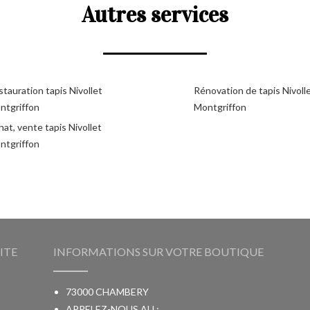
Autres services
tauration tapis Nivollet
Rénovation de tapis Nivoll
ntgriffon
Montgriffon
at, vente tapis Nivollet
ntgriffon
ITE
INFORMATIONS SUR VOTRE BOUTIQUE
73000 CHAMBERY
APPELEZ-NOUS AU :