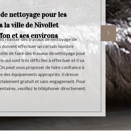
 de nettoyage pour les
 la ville de Nivollet
fon et ses environs
nt réaliser des travaux de nettoyage de
Le nettoyage
on doivent effectuer un certain nombre
s’agit d’une 
t utile de faire des travaux de nettoyage pour
la maison grâ
ns qui sont très difficiles à effectuer et il va
tout le monde
. On peut vous proposer de faire confiance à
même le trava
ise des équipements appropriés. Il dresse
un prestatai
totalement gratuit et sans engagement. Pour
engager, veu
taires, veuillez le téléphoner directement.