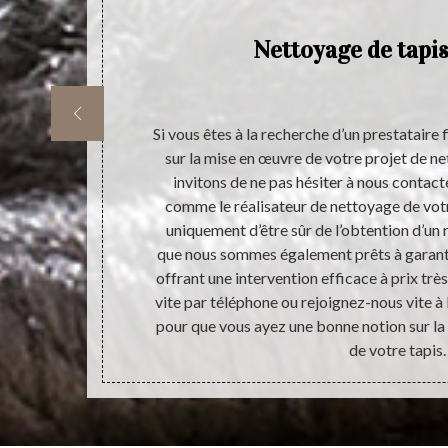
is
Nettoyage de tapis
ur l’intérieur
Si vous êtes à la recherche d’un prestataire 
 sa place dans
sur la mise en œuvre de votre projet de n
e une grande
invitons de ne pas hésiter à nous contacte
our être sûr de
comme le réalisateur de nettoyage de vot
e d’un travail
uniquement d’être sûr de l’obtention d’un r
mise en œuvre
que nous sommes également prêts à garanti
ée.
offrant une intervention efficace à prix t
vite par téléphone ou rejoignez-nous vite 
pour que vous ayez une bonne notion sur l
de votre tapis.