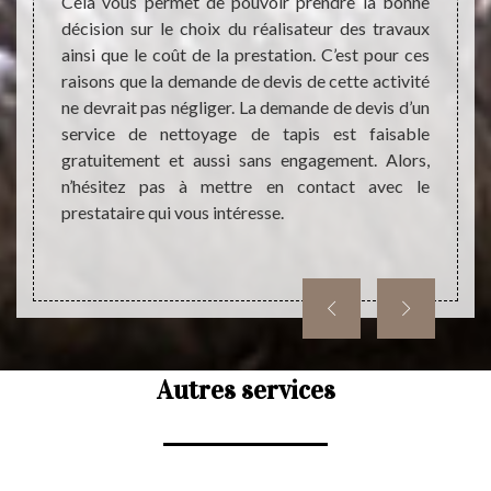
Cela vous permet de pouvoir prendre la bonne
Les ta
rgence,
décision sur le choix du réalisateur des travaux
l'inté
acter
ainsi que le coût de la prestation. C’est pour ces
import
issance
raisons que la demande de devis de cette activité
doiven
us aide
ne devrait pas négliger. La demande de devis d’un
il va 
acement
service de nettoyage de tapis est faisable
beauco
e notre
gratuitement et aussi sans engagement. Alors,
équipe
e monde
n’hésitez pas à mettre en contact avec le
laquell
 sommes
prestataire qui vous intéresse.
dresse
4490.
enga
inform
Autres services