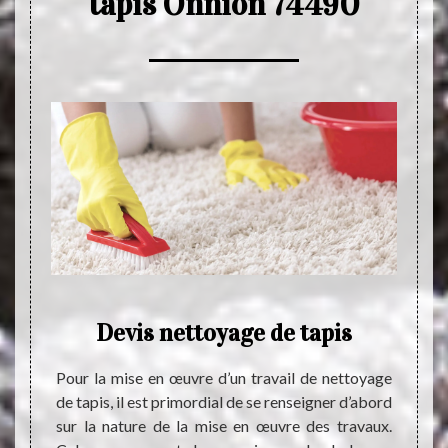
tapis Onnion 74490
ence
Devis nettoyage de tapis
Le t
tap
Pour la mise en œuvre d’un travail de nettoyage
de tapis, il est primordial de se renseigner d’abord
 74490,
sur la nature de la mise en œuvre des travaux.
tion en