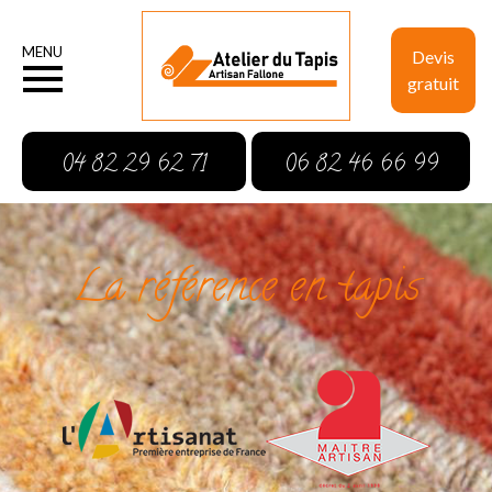
MENU
Devis
gratuit
04 82 29 62 71
06 82 46 66 99
La référence en tapis