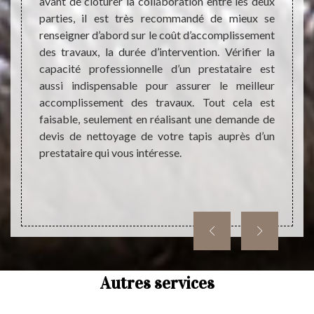
avant de clôturer la collaboration entre les deux
la mai
i sont
parties, il est très recommandé de mieux se
logem
r peut
renseigner d’abord sur le coût d’accomplissement
dispos
n tapis
des travaux, la durée d’intervention. Vérifier la
par so
apis, il
capacité professionnelle d’un prestataire est
est pr
n œuvre
aussi indispensable pour assurer le meilleur
qualif
 La clef
accomplissement des travaux. Tout cela est
de vou
faction,
faisable, seulement en réalisant une demande de
sur le 
ec une
devis de nettoyage de votre tapis auprès d’un
yage de
prestataire qui vous intéresse.
Autres services