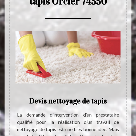
tapis Orcier 74550
de
Devis nettoyage de tapis
La demande d’intervention d’un prestataire
Le ne
qualifié pour la réalisation d’un travail de
indisp
 cœur,
nettoyage de tapis est une très bonne idée. Mais
qui fa
t assez