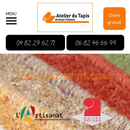
MENU
Devis
gratuit
04 82 29 62 71
06 82 46 66 99
La référence en tapis