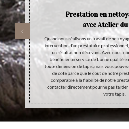
es
Prestation en nettoy
 et
avec Atelier du
 de la maison.
Quand nous réalisons un travail de nettoya
ionnels doivent
intervention d’un prestataire professionnel,
tacter Atelier
un résultat non décevant. Avec nous, n
tilise des
bénéficier un service de bonne qualité e
peut faire un
toute dimension de tapis, mais vous pouve
nt gratuit et
de côté parce que le coût de notre pres
veuillez le
comparable à la fiabilité de notre presta
contacter directement pour ne pas tarder 
votre tapis.