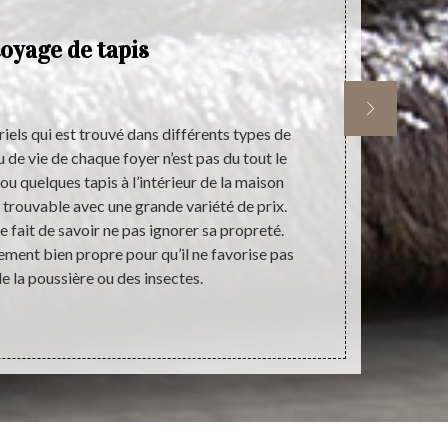
oyage de tapis
E
riels qui est trouvé dans différents types de
Atelier du Ta
 de vie de chaque foyer n’est pas du tout le
de nettoyage
ou quelques tapis à l’intérieur de la maison
nettoyage de 
t trouvable avec une grande variété de prix.
fiable grâc
le fait de savoir ne pas ignorer sa propreté.
pertinence d
ement bien propre pour qu’il ne favorise pas
votre tapis,
e la poussière ou des insectes.
un peu de tem