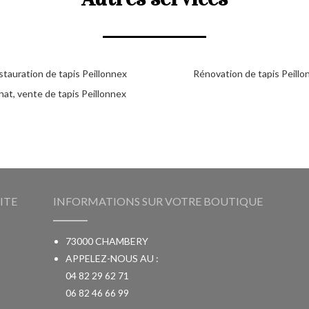
stauration de tapis Peillonnex
Rénovation de tapis Peillo
at, vente de tapis Peillonnex
ITE
INFORMATIONS SUR VOTRE BOUTIQUE
73000 CHAMBERY
APPELEZ-NOUS AU :
04 82 29 62 71
06 82 46 66 99