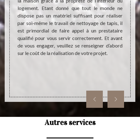
tapis à
la maison grâce à la propreté de l’intérieur du
primor
e tapis
logement. Etant donné que tout le monde ne
optima
rix. Ce
dispose pas un matériel suffisant pour réaliser
nettoy
 ne pas
par soi-même le travail de nettoyage de tapis, il
d’un pr
t être
est primordial de faire appel à un prestataire
meille
avorise
qualifié pour vous servir correctement. Et avant
ne veu
sectes.
de vous engager, veuillez se renseigner d’abord
presta
sur le coût de la réalisation de votre projet.
pouvez
nettoy
Autres services