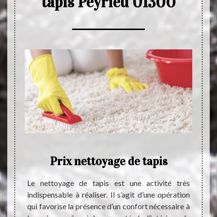
tapis Peyrieu 01300
Prix nettoyage de tapis
Ne
 trouvé
Le nettoyage de tapis est une activité très
Tout c
ais. Le
indispensable à réaliser. Il s’agit d’une opération
vitre 
tout le
qui favorise la présence d’un confort nécessaire à
égale