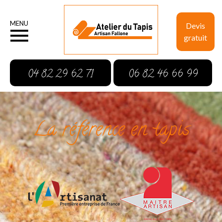
MENU
Devis
gratuit
04 82 29 62 71
06 82 46 66 99
La référence en tapis