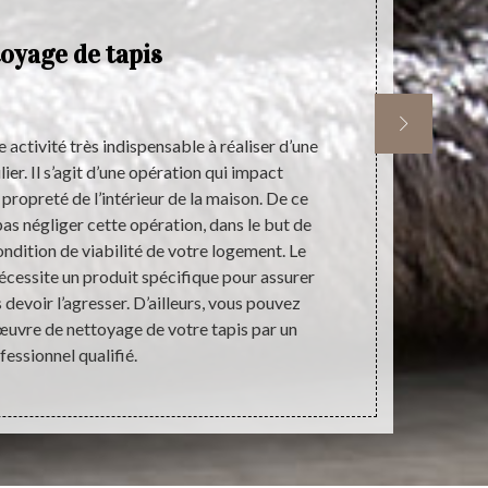
oyage de tapis
 activité très indispensable à réaliser d’une
Chers ha
ier. Il s’agit d’une opération qui impact
souhaitez bé
 propreté de l’intérieur de la maison. De ce
tapis en ur
 pas négliger cette opération, dans le but de
Nous disposo
ndition de viabilité de votre logement. Le
qui nous ai
nécessite un produit spécifique pour assurer
type et tout 
devoir l’agresser. D’ailleurs, vous pouvez
de tout le
œuvre de nettoyage de votre tapis par un
trou
fessionnel qualifié.