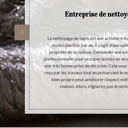
Entreprise de nettoy
rents types de
Le nettoyage de tapis est une activité très
as du tout le
moins une fois par an. Il s’agit d’une op
 de la maison
propreté de la maison. Demander une int
iété de prix.
professionnelle pour occuper la mise en œu
 sa propreté.
une très bonne prise de décision. Cela vous 
e favorise pas
reçu par les travaux tout en préservant le me
.
bien propre peut améliorer l’aspect esthé
maison. Alors, n’ignorez pas le nett