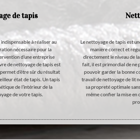
age de tapis
Nett
 indispensable à réaliser au
Le nettoyage de tapis est une
ération nécessaire pour la
manière correct et régul
ervention d’une entreprise
directement le niveau de la
vre de nettoyage de tapis est
fait, il est primordial de ne
permet d’être sûr du résultat
pouvoir garder la bonne co
illeur état de tapis. Un tapis
travail de nettoyage de lit 
tique de l’intérieur de la
sa propreté optimale sans 
oyage de votre tapis.
même confier la mise en 
pro