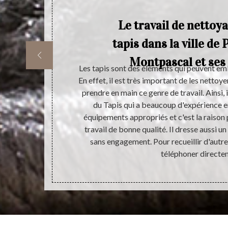
Le travail de nettoy
tapis dans la ville d
Montpascal et ses
réaliser d’une
Les tapis sont des éléments qui peuvent embe
ui impact
En effet, il est très important de les nettoy
maison. De ce
prendre en main ce genre de travail. Ainsi, i
dans le but de
du Tapis qui a beaucoup d'expérience en 
logement. Le
équipements appropriés et c'est la raison p
e pour assurer
travail de bonne qualité. Il dresse aussi u
 vous pouvez
sans engagement. Pour recueillir d'autres
apis par un
téléphoner directe