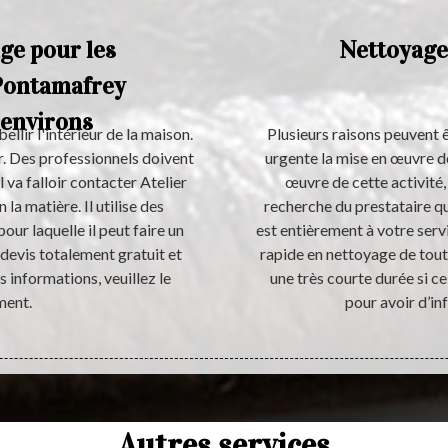
age pour les
Nettoyage
e Pontamafrey
 environs
llir l'intérieur de la maison.
Plusieurs raisons peuvent 
er. Des professionnels doivent
urgente la mise en œuvre de
l va falloir contacter Atelier
œuvre de cette activité,
la matière. Il utilise des
recherche du prestataire qu
our laquelle il peut faire un
est entièrement à votre serv
n devis totalement gratuit et
rapide en nettoyage de tout
 informations, veuillez le
une très courte durée si c
ment.
pour avoir d’in
Autres services