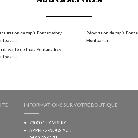
stauration de tapis Pontamafrey
Rénovation de tapis Pont
ntpascal
Montpascal
hat, vente de tapis Pontamafrey
ntpascal
ITE
INFORMATIONS SUR VOTRE BOUTIQUE
73000 CHAMBERY
APPELEZ-NOUS AU :
04 82 29 62 71