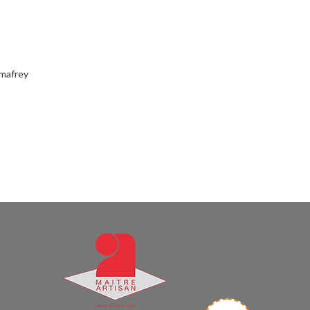
amafrey