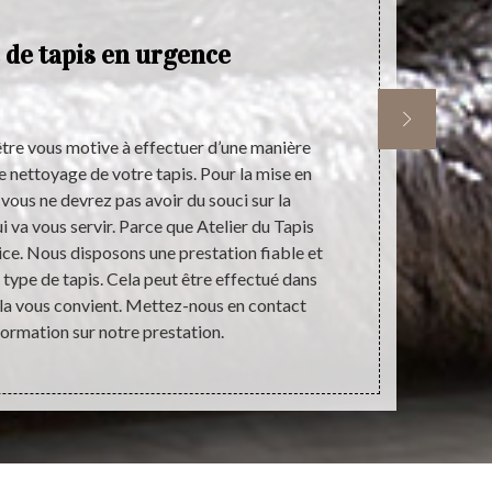
 de tapis en urgence
être vous motive à effectuer d’une manière
Si vous êt
 nettoyage de votre tapis. Pour la mise en
satisfaction
 vous ne devrez pas avoir du souci sur la
vous invitons
i va vous servir. Parce que Atelier du Tapis
prestataire q
ice. Nous disposons une prestation fiable et
performance
 type de tapis. Cela peut être effectué dans
avec notre
ela vous convient. Mettez-nous en contact
devis d’un 
formation sur notre prestation.
d’engagem