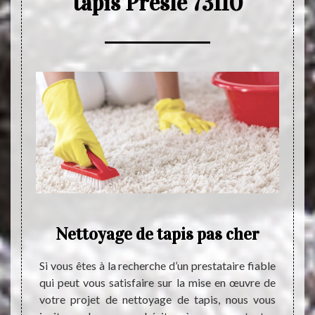
tapis Presle 73110
de
Nettoyage de tapis pas cher
Si vous êtes à la recherche d’un prestataire fiable
Commen
qui peut vous satisfaire sur la mise en œuvre de
terme 
emande
votre projet de nettoyage de tapis, nous vous
Il est
pour la