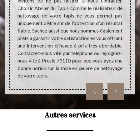
invitons de ne pas hésiter à nous contacter.
netto
tapis ?
Choisir Atelier du Tapis comme le réalisateur de
différ
savoir-
nettoyage de votre tapis ne vous permet pas
même i
ques et
uniquement d’être sûr de l’obtention d’un résultat
change
opreté
fiable. Sachez aussi que nous sommes également
avoir
ne aide
prêts à garantir votre satisfaction en vous offrant
travaux
yage de
une intervention efficace à prix très abordable.
devis.
état et
Contactez-nous vite par téléphone ou rejoignez-
une est
vaux de
nous vite à Presle 73110 pour que vous ayez une
e tapis
bonne notion sur la mise en œuvre de nettoyage
ger son
de votre tapis.
Autres services