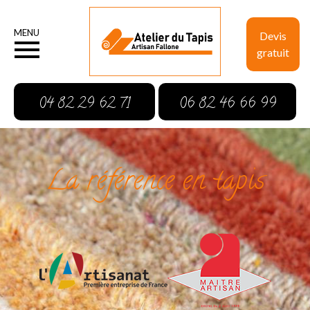
MENU
Devis
gratuit
04 82 29 62 71
06 82 46 66 99
La référence en tapis