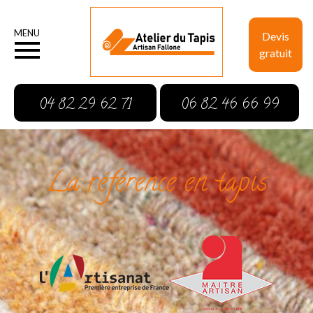
MENU
Devis
gratuit
04 82 29 62 71
06 82 46 66 99
La référence en tapis