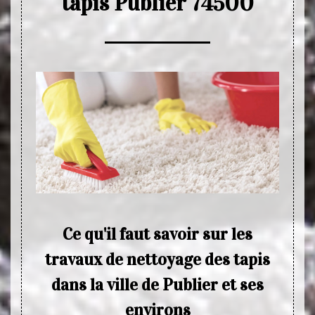
tapis Publier 74500
Ce qu'il faut savoir sur les
Le
travaux de nettoyage des tapis
des 
 trouvé
dans la ville de Publier et ses
ais. Le
tout le
environs