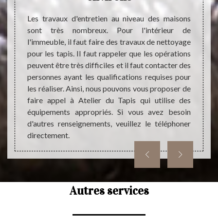
tapis à
Les ta
e tapis
un sup
Les travaux d'entretien au niveau des maisons
rix. Ce
est tr
sont très nombreux. Pour l'intérieur de
 ne pas
cela. P
l'immeuble, il faut faire des travaux de nettoyage
t être
trava
pour les tapis. Il faut rappeler que les opérations
avorise
effect
peuvent être très difficiles et il faut contacter des
sectes.
faire 
personnes ayant les qualifications requises pour
dress
les réaliser. Ainsi, nous pouvons vous proposer de
engage
faire appel à Atelier du Tapis qui utilise des
complé
équipements appropriés. Si vous avez besoin
dresse
d'autres renseignements, veuillez le téléphoner
directement.
Autres services