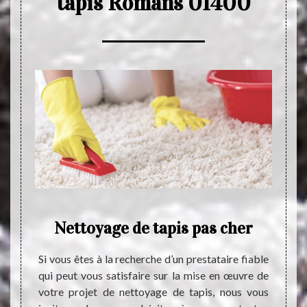
tapis Romans 01400
de
Nettoyage de tapis pas cher
Si vous êtes à la recherche d’un prestataire fiable
La de
qui peut vous satisfaire sur la mise en œuvre de
qualif
devrait
votre projet de nettoyage de tapis, nous vous
nettoy
devrait