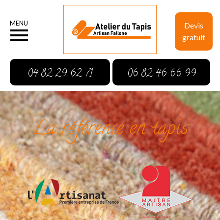
MENU
Devis
gratuit
04 82 29 62 71
06 82 46 66 99
La référence en tapis