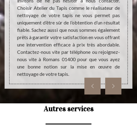
invitons de ne pas hésiter à nous contacter.
avant 
ce dans
Choisir Atelier du Tapis comme le réalisateur de
parti
qualité
nettoyage de votre tapis ne vous permet pas
rensei
 de la
uniquement d’être sûr de l’obtention d’un résultat
des tr
ur être
fiable. Sachez aussi que nous sommes également
capaci
long de
prêts à garantir votre satisfaction en vous offrant
aussi 
 il est
une intervention efficace à prix très abordable.
accom
ise en
Contactez-nous vite par téléphone ou rejoignez-
faisab
ersonne
nous vite à Romans 01400 pour que vous ayez
devis 
une bonne notion sur la mise en œuvre de
prestat
nettoyage de votre tapis.
Autres services