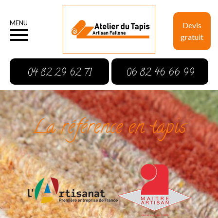
MENU
Devis
gratuit
04 82 29 62 71
06 82 46 66 99
La référence en tapis