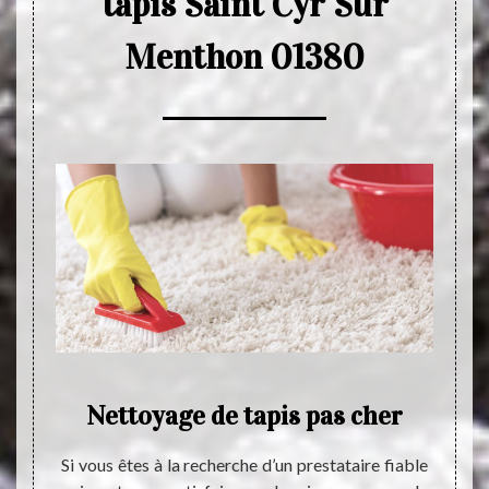
tapis Saint Cyr Sur
Menthon 01380
Nettoyage de tapis pas cher
é très
Si vous êtes à la recherche d’un prestataire fiable
La de