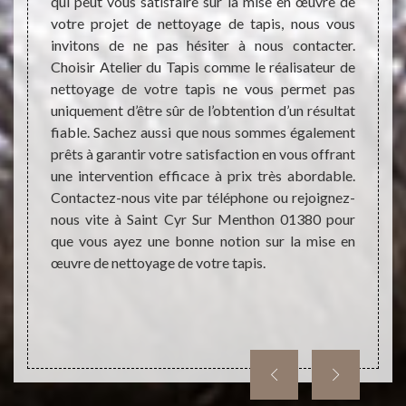
rect et
qui peut vous satisfaire sur la mise en œuvre de
qualif
 impact
votre projet de nettoyage de tapis, nous vous
nettoy
térieur
invitons de ne pas hésiter à nous contacter.
avant 
e ne pas
Choisir Atelier du Tapis comme le réalisateur de
parti
pouvoir
nettoyage de votre tapis ne vous permet pas
rensei
e votre
uniquement d’être sûr de l’obtention d’un résultat
des tr
cessite
fiable. Sachez aussi que nous sommes également
capaci
ropreté
prêts à garantir votre satisfaction en vous offrant
aussi 
s, vous
une intervention efficace à prix très abordable.
accom
vre de
Contactez-nous vite par téléphone ou rejoignez-
faisab
sionnel
nous vite à Saint Cyr Sur Menthon 01380 pour
devis 
que vous ayez une bonne notion sur la mise en
prestat
œuvre de nettoyage de votre tapis.