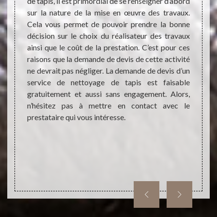
irons
de tapis, il est primordial de se renseigner d’abord
Quand 
sur la nature de la mise en œuvre des travaux.
tapis
portent
Cela vous permet de pouvoir prendre la bonne
presta
ait, il
décision sur le choix du réalisateur des travaux
attend
assurer
ainsi que le coût de la prestation. C’est pour ces
non se
aire des
raisons que la demande de devis de cette activité
de bon
s peut
ne devrait pas négliger. La demande de devis d’un
toute
il peut
service de nettoyage de tapis est faisable
égalem
t aussi
gratuitement et aussi sans engagement. Alors,
coût 
t sans
n’hésitez pas à mettre en contact avec le
compar
nements
prestataire qui vous intéresse.
N’hési
web. Il
ne pas
gement.
tapis.