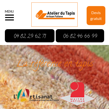
MENU
Devis
gratuit
04 82 29 62 71
06 82 46 66 99
La référence en tapis