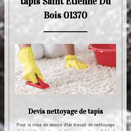
tapis Saint Etienne Du
Bois 01370
age
Devis nettoyage de tapis
P
aint
t
Pour la mise en œuvre d’un travail de nettoyage