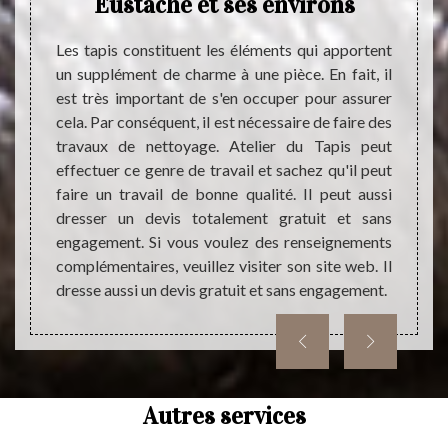
Eustache et ses environs
ojet de
Le ne
andons
indisp
demande
Les tapis constituent les éléments qui apportent
Il s’a
aide le
un supplément de charme à une pièce. En fait, il
prop
yage de
est très important de s'en occuper pour assurer
interv
i que la
cela. Par conséquent, il est nécessaire de faire des
pour o
e devis
travaux de nettoyage. Atelier du Tapis peut
tapis 
e frais
effectuer ce genre de travail et sachez qu'il peut
vous p
 fait,
faire un travail de bonne qualité. Il peut aussi
travau
avec un
dresser un devis totalement gratuit et sans
tapis
engagement. Si vous voulez des renseignements
l’aspe
complémentaires, veuillez visiter son site web. Il
Alors, 
dresse aussi un devis gratuit et sans engagement.
Autres services