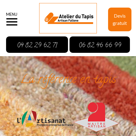
MENU
Devis
gratuit
04 82 29 62 71
06 82 46 66 99
La référence en tapis