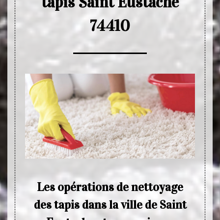
tapis Saint Eustache
74410
Les opérations de nettoyage
E
des tapis dans la ville de Saint
ration