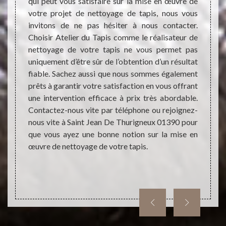
ville
qui peut vous satisfaire sur la mise en œuvre de
dans d
votre projet de nettoyage de tapis, nous vous
niveau
x et
invitons de ne pas hésiter à nous contacter.
blocag
Choisir Atelier du Tapis comme le réalisateur de
l’inté
nettoyage de votre tapis ne vous permet pas
est tr
fectuer
uniquement d’être sûr de l’obtention d’un résultat
qui es
ner un
fiable. Sachez aussi que nous sommes également
ignor
 il est
prêts à garantir votre satisfaction en vous offrant
durabl
ttoyage
une intervention efficace à prix très abordable.
pas la
ons, il
Contactez-nous vite par téléphone ou rejoignez-
ans le
nous vite à Saint Jean De Thurigneux 01390 pour
oser de
que vous ayez une bonne notion sur la mise en
eaucoup
œuvre de nettoyage de votre tapis.
 délais
n devis