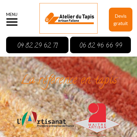
MENU
Devis
gratuit
04 82 29 62 71
06 82 46 66 99
La référence en tapis