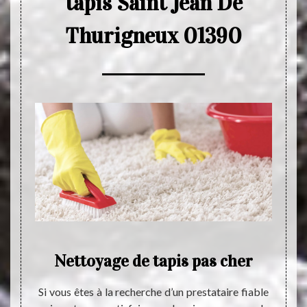
tapis Saint Jean De
Thurigneux 01390
Nettoyage de tapis pas cher
 de
Si vous êtes à la recherche d’un prestataire fiable
Le tap