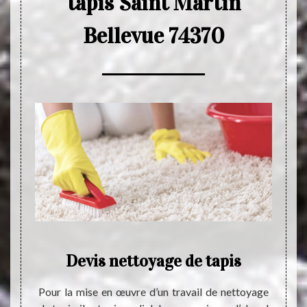
tapis Saint Martin
Bellevue 74370
ence
Devis nettoyage de tapis
E
otive à
Pour la mise en œuvre d’un travail de nettoyage