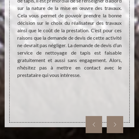
n œuvre
de tapis, il est primordial de se renseigner d’abord
Quand
mise en
sur la nature de la mise en œuvre des travaux.
nous p
s avoir
Cela vous permet de pouvoir prendre la bonne
consi
 qui va
décision sur le choix du réalisateur des travaux
passi
is est
ainsi que le coût de la prestation. C’est pour ces
dépens
ons une
raisons que la demande de devis de cette activité
élégant
de tout
ne devrait pas négliger. La demande de devis d’un
est ho
ans une
service de nettoyage de tapis est faisable
des tra
Mettez-
gratuitement et aussi sans engagement. Alors,
de la s
ion sur
n’hésitez pas à mettre en contact avec le
c’est
prestataire qui vous intéresse.
entrep
tapis.