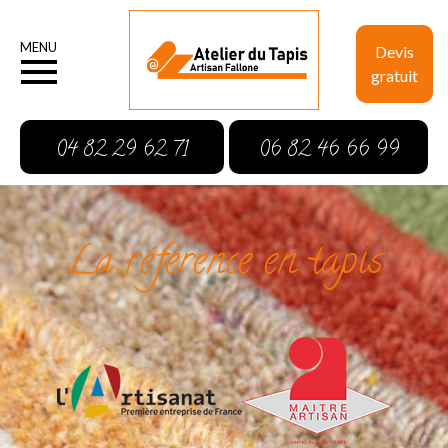
MENU
Devis
gratuit
04 82 29 62 71
06 82 46 66 99
La référence en tapis