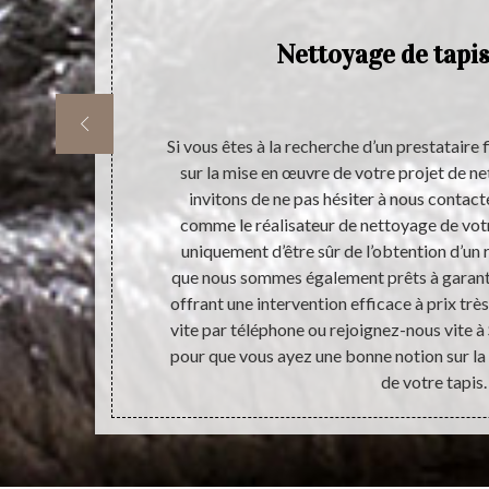
is
Nettoyage de tapis
 demandant une
Si vous êtes à la recherche d’un prestataire 
nous attendons
sur la mise en œuvre de votre projet de n
ous pouvez
invitons de ne pas hésiter à nous contacte
tout type et
comme le réalisateur de nettoyage de vot
tre un argent
uniquement d’être sûr de l’obtention d’un r
 abordable
que nous sommes également prêts à garanti
 pas à nous
offrant une intervention efficace à prix t
nettoyage de
vite par téléphone ou rejoignez-nous vite 
pour que vous ayez une bonne notion sur l
de votre tapis.