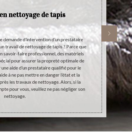
en nettoyage de tapis
E
une demande d’intervention d’un prestataire
Quand nous t
d’un travail de nettoyage de tapis ? Parce que
investissemen
n savoir-faire professionnel, des matériels
sur la décora
pécial pour assurer la propreté optimale de
un tapis élé
 une aide d’un prestataire qualifié pour le
question de c
ide à ne pas mettre en danger l’état et la
qualifié. La 
près les travaux de nettoyage. Alors, si la
uniquement la
mpte pour vous, veuillez ne pas négliger son
nettoyage.