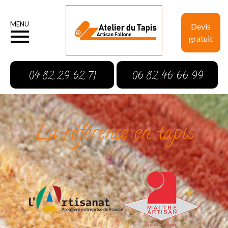
MENU
Devis
gratuit
04 82 29 62 71
06 82 46 66 99
La référence en tapis