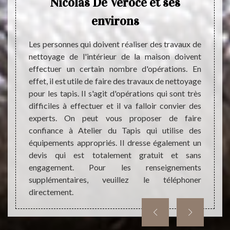
as De
Nicolas De Veroce et ses
Le ne
environs
indisp
Il s’a
maisons
Les personnes qui doivent réaliser des travaux de
prop
eur de
nettoyage de l'intérieur de la maison doivent
interv
ttoyage
effectuer un certain nombre d'opérations. En
pour o
rations
effet, il est utile de faire des travaux de nettoyage
tapis 
cter des
pour les tapis. Il s'agit d'opérations qui sont très
vous p
es pour
difficiles à effectuer et il va falloir convier des
travau
oser de
experts. On peut vous proposer de faire
tapis
ise des
confiance à Atelier du Tapis qui utilise des
l’aspe
besoin
équipements appropriés. Il dresse également un
Alors, 
éphoner
devis qui est totalement gratuit et sans
engagement. Pour les renseignements
supplémentaires, veuillez le téléphoner
directement.