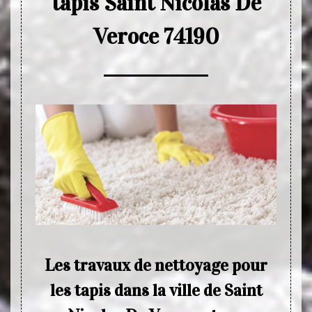
tapis Saint Nicolas De
Veroce 74190
es
Les travaux de nettoyage pour
E
apis
les tapis dans la ville de Saint