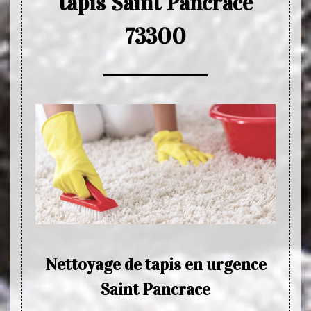
tapis Saint Pancrace
73300
pour
Nettoyage de tapis en urgence
Net
aint
Saint Pancrace
Plusie