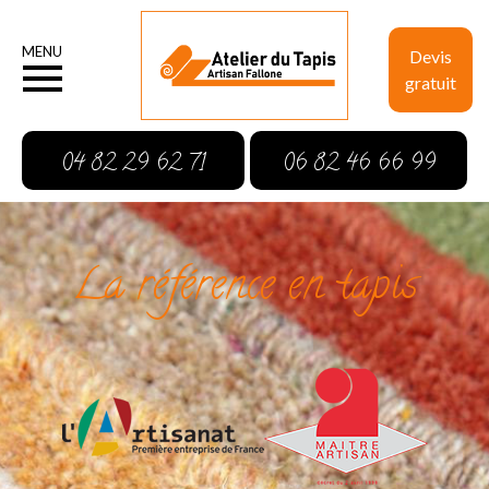
MENU
Devis
gratuit
04 82 29 62 71
06 82 46 66 99
La référence en tapis