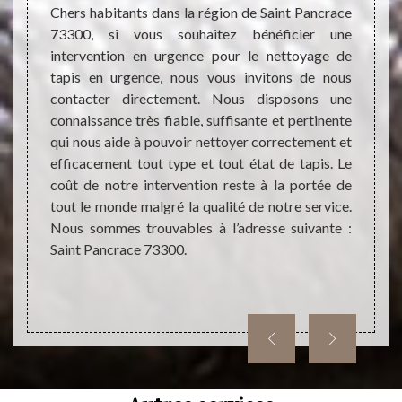
s
effect
Chers habitants dans la région de Saint Pancrace
de net
73300, si vous souhaitez bénéficier une
vaux de
œuvre 
intervention en urgence pour le nettoyage de
doivent
du sou
tapis en urgence, nous vous invitons de nous
ons. En
vous 
contacter directement. Nous disposons une
ettoyage
entièr
connaissance très fiable, suffisante et pertinente
ont très
presta
qui nous aide à pouvoir nettoyer correctement et
ier des
type d
efficacement tout type et tout état de tapis. Le
 faire
très c
coût de notre intervention reste à la portée de
ise des
nous e
tout le monde malgré la qualité de notre service.
ment un
notre 
Nous sommes trouvables à l’adresse suivante :
t sans
Saint Pancrace 73300.
ments
phoner