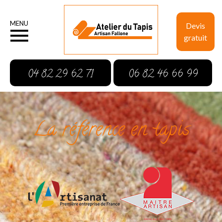
MENU
Devis
gratuit
04 82 29 62 71
06 82 46 66 99
La référence en tapis