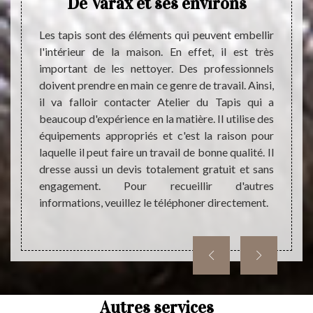
 De
De Varax et ses environs
Pourq
d’inte
Les tapis sont des éléments qui peuvent embellir
réalis
l'intérieur de la maison. En effet, il est très
maisons
Parce 
important de les nettoyer. Des professionnels
eur de
faire 
doivent prendre en main ce genre de travail. Ainsi,
ttoyage
de pr
il va falloir contacter Atelier du Tapis qui a
rations
optima
beaucoup d'expérience en la matière. Il utilise des
cter des
d’un p
équipements appropriés et c'est la raison pour
es pour
tapis 
laquelle il peut faire un travail de bonne qualité. Il
oser de
la lon
dresse aussi un devis totalement gratuit et sans
ise des
nettoy
engagement. Pour recueillir d'autres
besoin
compte
informations, veuillez le téléphoner directement.
éphoner
nettoy
Autres services