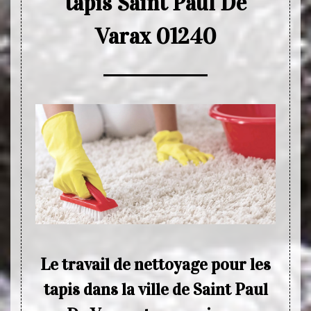
tapis Saint Paul De
Varax 01240
es
Le travail de nettoyage pour les
P
apis
tapis dans la ville de Saint Paul