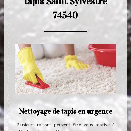
tapis Saint Sylvestre
74540
Nettoyage de tapis en urgence
E
nts ont
Plusieurs raisons peuvent être vous motive à