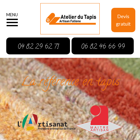
MENU
Devis
gratuit
04 82 29 62 71
06 82 46 66 99
La référence en tapis