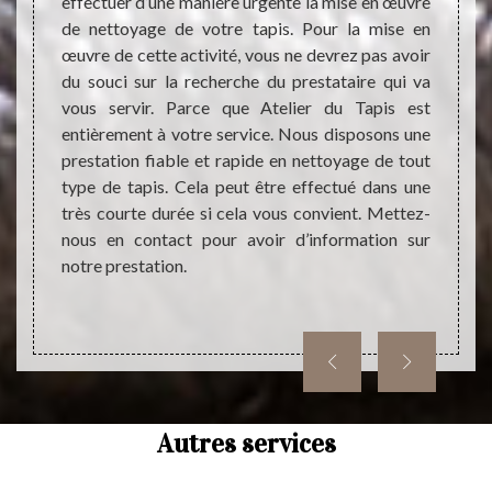
t comme
effectuer d’une manière urgente la mise en œuvre
Quand
ivre et
de nettoyage de votre tapis. Pour la mise en
nous p
ouvoir
œuvre de cette activité, vous ne devrez pas avoir
consi
ela est
du souci sur la recherche du prestataire qui va
passi
ment et
vous servir. Parce que Atelier du Tapis est
dépens
e tapis
entièrement à votre service. Nous disposons une
élégant
male du
prestation fiable et rapide en nettoyage de tout
est ho
ataire
type de tapis. Cela peut être effectué dans une
des tra
urer la
très courte durée si cela vous convient. Mettez-
de la s
yage de
nous en contact pour avoir d’information sur
c’est
notre prestation.
entrep
tapis.
Autres services