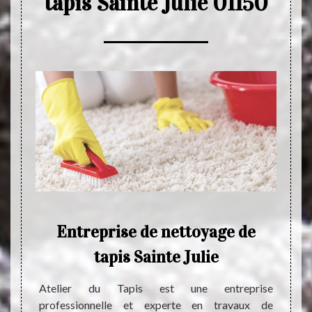
tapis Sainte Julie 01150
s
Entreprise de nettoyage de
Ne
tapis Sainte Julie
ttoyage
Si vou
 d’abord
qui pe
Atelier du Tapis est une entreprise
ravaux.
votre 
professionnelle et experte en travaux de