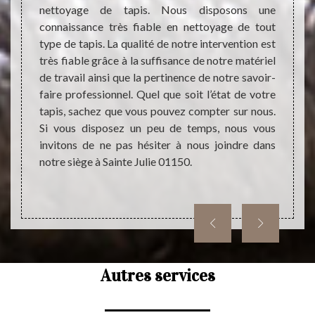
a bonne
invito
nettoyage de tapis. Nous disposons une
travaux
Choisi
connaissance très fiable en nettoyage de tout
our ces
netto
type de tapis. La qualité de notre intervention est
ctivité
unique
très fiable grâce à la suffisance de notre matériel
is d’un
fiable
de travail ainsi que la pertinence de notre savoir-
isable
prêts 
faire professionnel. Quel que soit l’état de votre
 Alors,
une in
tapis, sachez que vous pouvez compter sur nous.
vec le
Contac
Si vous disposez un peu de temps, nous vous
nous v
invitons de ne pas hésiter à nous joindre dans
une b
notre siège à Sainte Julie 01150.
nettoy
Autres services