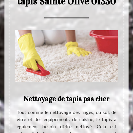
tapis Sainte Olive 01330
Nettoyage de tapis pas cher
ration
Tout comme le nettoyage des linges, du sol, de
Le tap
ojet de
vitre et des équipements de cuisine, le tapis a
dans d
andons
également besoin d’être nettoyé. Cela est
niveau