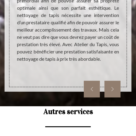
demande
primordial afin de pouvoir assurer sa propreté
blocag
aide le
optimale ainsi que son parfait esthétique. Le
l’inté
yage de
nettoyage de tapis nécessite une intervention
est tr
i que la
d’un prestataire qualifié afin de pouvoir assurer le
qui es
e devis
meilleur accomplissement des travaux. Mais cela
ignor
e frais
ne veut pas dire que vous devrez payer un coût de
durabl
 fait,
prestation très élevé. Avec Atelier du Tapis, vous
pas la
avec un
pouvez bénéficier une prestation satisfaisante en
nettoyage de tapis à prix très abordable.
Autres services