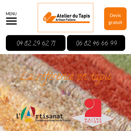
MENU
Devis
gratuit
04 82 29 62 71
06 82 46 66 99
La référence en tapis