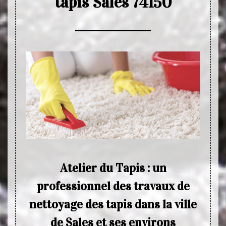
tapis Sales 74150
Atelier du Tapis : un
Net
professionnel des travaux de
é très
Plusie
nettoyage des tapis dans la ville
ération
effect
saire à
de net
de Sales et ses environs