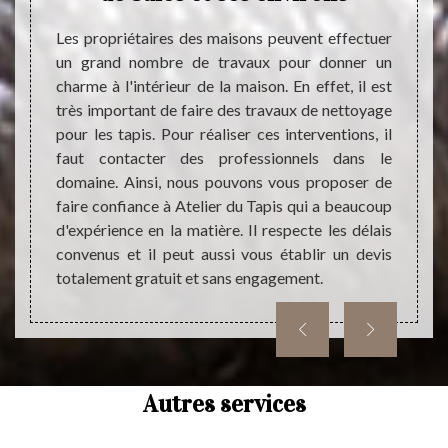
ieur du
œuvre 
nde ne
du sou
Les propriétaires des maisons peuvent effectuer
éaliser
vous 
un grand nombre de travaux pour donner un
pis, il
entièr
charme à l'intérieur de la maison. En effet, il est
tataire
presta
très important de faire des travaux de nettoyage
t avant
type d
pour les tapis. Pour réaliser ces interventions, il
d’abord
très c
faut contacter des professionnels dans le
nous e
domaine. Ainsi, nous pouvons vous proposer de
notre 
faire confiance à Atelier du Tapis qui a beaucoup
d'expérience en la matière. Il respecte les délais
convenus et il peut aussi vous établir un devis
totalement gratuit et sans engagement.
Autres services