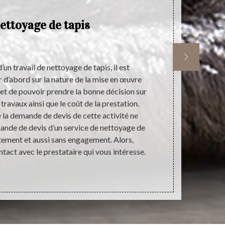
ettoyage de tapis
un travail de nettoyage de tapis, il est
La demande d
r d’abord sur la nature de la mise en œuvre
d’un travail 
et de pouvoir prendre la bonne décision sur
clôturer la c
 travaux ainsi que le coût de la prestation.
de mieux s
e la demande de devis de cette activité ne
travaux, la du
mande de devis d’un service de nettoyage de
presta
itement et aussi sans engagement. Alors,
accompliss
ntact avec le prestataire qui vous intéresse.
réalisant un