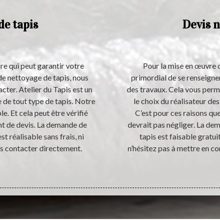
de tapis
Devis n
ire qui peut garantir votre
Pour la mise en œuvre d’
l de nettoyage de tapis, nous
primordial de se renseigne
cter. Atelier du Tapis est un
des travaux. Cela vous perm
 de tout type de tapis. Notre
le choix du réalisateur des
e. Et cela peut être vérifié
C’est pour ces raisons qu
t de devis. La demande de
devrait pas négliger. La de
st réalisable sans frais, ni
tapis est faisable gratu
us contacter directement.
n’hésitez pas à mettre en co