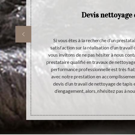
les
Devis nettoyage 
et
toyage de
Si vous êtes à la recherche d’un prestata
n nombre
satisfaction sur la réalisation d’un travai
nettoyage pour
vous invitons de ne pas hésiter à nous conta
ectuer et il va
prestataire qualifié en travaux de nettoyage
e confiance à
performance professionnelle est très fiabl
 Il dresse
avec notre prestation en accomplissemen
gagement. Pour
devis d’un travail de nettoyage de tapis e
r directement.
d’engagement, alors, n’hésitez pas à no