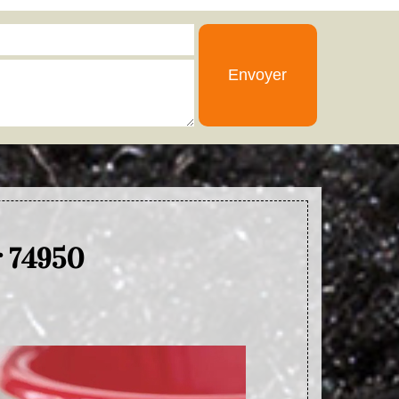
r 74950