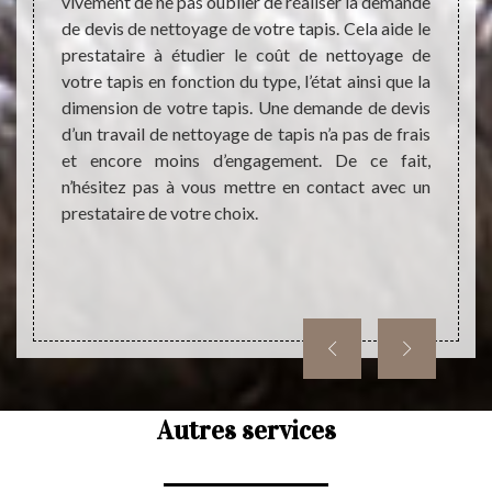
térieur
vivement de ne pas oublier de réaliser la demande
e ne pas
de devis de nettoyage de votre tapis. Cela aide le
Les tr
pouvoir
prestataire à étudier le coût de nettoyage de
sont 
e votre
votre tapis en fonction du type, l’état ainsi que la
l'imme
cessite
dimension de votre tapis. Une demande de devis
pour l
ropreté
d’un travail de nettoyage de tapis n’a pas de frais
peuvent
s, vous
et encore moins d’engagement. De ce fait,
person
vre de
n’hésitez pas à vous mettre en contact avec un
les ré
sionnel
prestataire de votre choix.
faire 
équip
d'autr
direct
Autres services