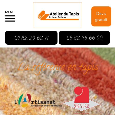
MENU
Devis
gratuit
04 82 29 62 71
06 82 46 66 99
La référence en tapis