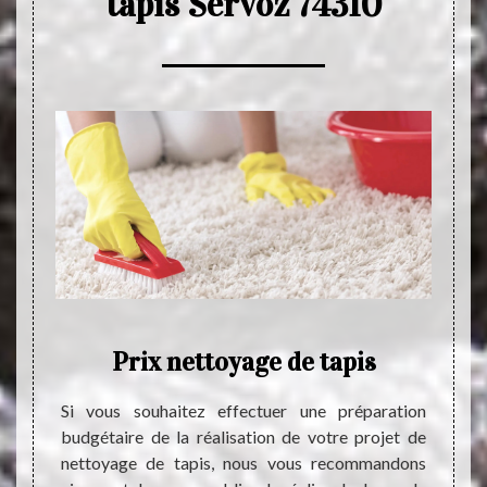
tapis Servoz 74310
Prix nettoyage de tapis
C
tra
é très
Si vous souhaitez effectuer une préparation
da
rect et
budgétaire de la réalisation de votre projet de
 impact
nettoyage de tapis, nous vous recommandons