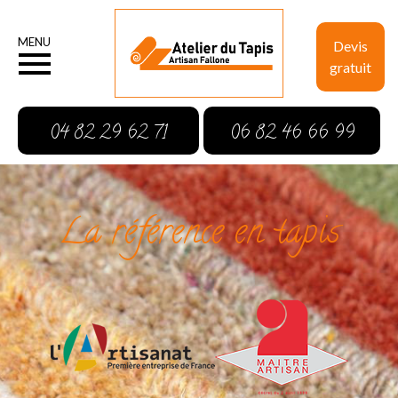
MENU
Devis
gratuit
04 82 29 62 71
06 82 46 66 99
La référence en tapis