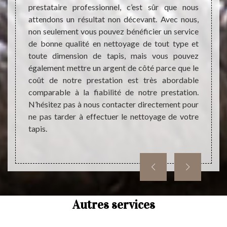
s avoir
prestataire professionnel, c’est sûr que nous
 qui va
attendons un résultat non décevant. Avec nous,
Les pr
is est
non seulement vous pouvez bénéficier un service
un gr
ons une
de bonne qualité en nettoyage de tout type et
charme
de tout
toute dimension de tapis, mais vous pouvez
très i
ans une
également mettre un argent de côté parce que le
pour l
Mettez-
coût de notre prestation est très abordable
faut 
ion sur
comparable à la fiabilité de notre prestation.
domain
N’hésitez pas à nous contacter directement pour
faire 
ne pas tarder à effectuer le nettoyage de votre
d'expé
tapis.
conven
totale
Autres services