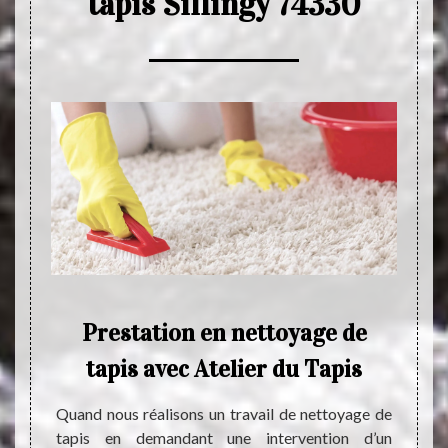
tapis Sillingy 74330
ence
Prestation en nettoyage de
tapis avec Atelier du Tapis
pr
otive à
nett
n œuvre
Quand nous réalisons un travail de nettoyage de
mise en
d
tapis en demandant une intervention d’un