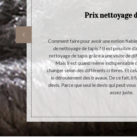
es
Prix nettoyage d
Sur
 de la maison.
Comment faire pour avoir une notion fiable
ionnels doivent
de nettoyage de tapis ? Il est possible d’
tacter Atelier
nettoyage de tapis grâce à une visite de dif
tilise des
Mais il est quand même indispensable d
peut faire un
changer selon des différents critères. Et cel
nt gratuit et
le déroulement des travaux. De ce fait, il 
veuillez le
devis. Parce que seul le devis qui peut vous
assez juste.