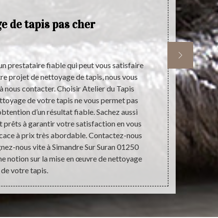
e de tapis pas cher
E
un prestataire fiable qui peut vous satisfaire
Atelier du Ta
re projet de nettoyage de tapis, nous vous
de nettoyage
 à nous contacter. Choisir Atelier du Tapis
nettoyage de 
ttoyage de votre tapis ne vous permet pas
fiable grâc
obtention d’un résultat fiable. Sachez aussi
pertinence d
rêts à garantir votre satisfaction en vous
votre tapis,
icace à prix très abordable. Contactez-nous
un peu de tem
ignez-nous vite à Simandre Sur Suran 01250
e notion sur la mise en œuvre de nettoyage
de votre tapis.