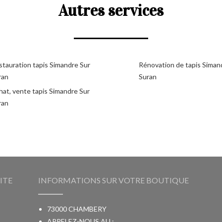
Autres services
stauration tapis Simandre Sur
Rénovation de tapis Siman
ran
Suran
hat, vente tapis Simandre Sur
ran
ITE
INFORMATIONS SUR VOTRE BOUTIQUE
73000 CHAMBERY
APPELEZ-NOUS AU :