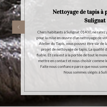
Nettoyage de tapis à 
Sulignat
réaliser d’une
Chers habitants à Sulignat 01400, ne ratez
ui impact
pour la mise en œuvre d’un nettoyage de votr
maison. De ce
Atelier du Tapis, vous pouvez être sûr de l
dans le but de
projet de nettoyage de tapis. La qualité d
logement. Le
fiable. Et cela est à la portée de tout le mon
e pour assurer
mettre en contact et nous choisir comme le 
 vous pouvez
Faite nous confiance parce que nous somm
apis par un
Nous sommes siégés à Sul