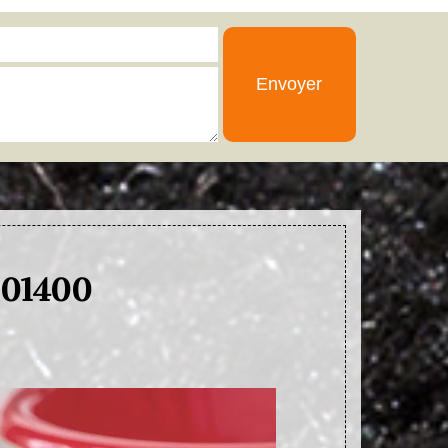
t 01400