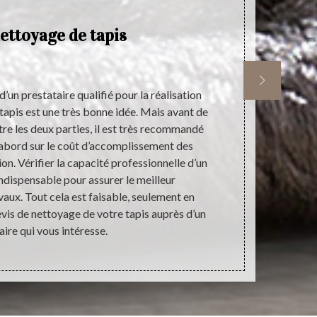
ettoyage de tapis
’un prestataire qualifié pour la réalisation
Plusieurs r
 tapis est une très bonne idée. Mais avant de
urgente la m
tre les deux parties, il est très recommandé
œuvre de 
’abord sur le coût d’accomplissement des
recherche du
ion. Vérifier la capacité professionnelle d’un
est entièreme
indispensable pour assurer le meilleur
rapide en ne
ux. Tout cela est faisable, seulement en
une très co
vis de nettoyage de votre tapis auprès d’un
aire qui vous intéresse.