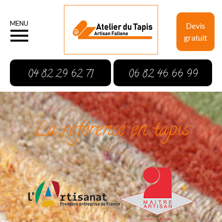
MENU
Devis
gratuit
04 82 29 62 71
06 82 46 66 99
La référence en tapis