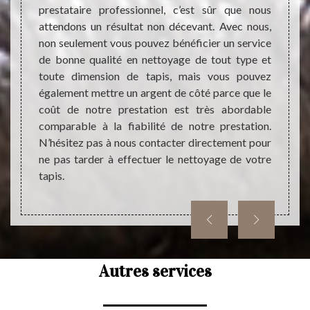
demande
prestataire professionnel, c’est sûr que nous
aide le
attendons un résultat non décevant. Avec nous,
Les tr
yage de
non seulement vous pouvez bénéficier un service
sont 
i que la
de bonne qualité en nettoyage de tout type et
l'imme
e devis
toute dimension de tapis, mais vous pouvez
pour l
e frais
également mettre un argent de côté parce que le
peuvent
 fait,
coût de notre prestation est très abordable
person
avec un
comparable à la fiabilité de notre prestation.
les ré
N’hésitez pas à nous contacter directement pour
faire 
ne pas tarder à effectuer le nettoyage de votre
équip
tapis.
d'autr
direct
Autres services