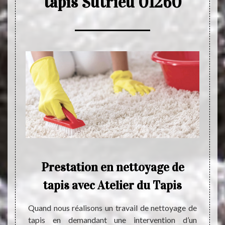
tapis Sutrieu 01260
Prestation en nettoyage de
C
tapis avec Atelier du Tapis
tra
ration
dan
ojet de
Quand nous réalisons un travail de nettoyage de
andons
tapis en demandant une intervention d’un