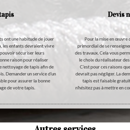
tapis
Devis n
nts ont une habitude de jouer
Pour la mise en œuvre d’
, les enfants devraient vivre
primordial de se renseigne
 pouvoir sécuriser leurs
des travaux. Cela vous perm
onne raison pour réaliser
le choix du réalisateur des
e nettoyage de tapis afin de
C’est pour ces raisons qu
pis. Demander un service d’un
devrait pas négliger. La de
able pour assurer la bonne
tapis est faisable gratu
age de votre tapis.
n’hésitez pas à mettre en co
Autres services