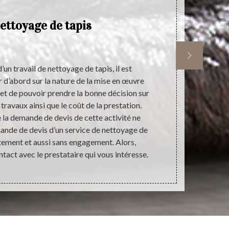
ettoyage de tapis
un travail de nettoyage de tapis, il est
Si vous êt
r d’abord sur la nature de la mise en œuvre
satisfaction
et de pouvoir prendre la bonne décision sur
vous invitons
 travaux ainsi que le coût de la prestation.
prestataire q
e la demande de devis de cette activité ne
performance
mande de devis d’un service de nettoyage de
avec notre
itement et aussi sans engagement. Alors,
devis d’un 
ntact avec le prestataire qui vous intéresse.
d’engagem