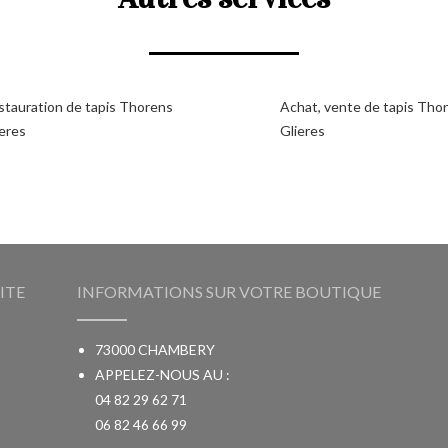
stauration de tapis Thorens
Achat, vente de tapis Tho
ieres
Glieres
ITE
INFORMATIONS SUR VOTRE BOUTIQUE
73000 CHAMBERY
APPELEZ-NOUS AU :
04 82 29 62 71
06 82 46 66 99