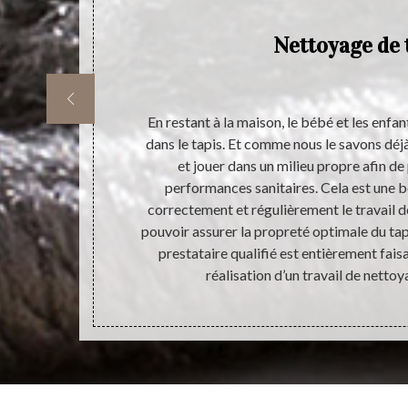
is
Nettoyage de 
 prestataire
En restant à la maison, le bébé et les enfa
pis ? Parce que
dans le tapis. Et comme nous le savons déjà
des matériels
et jouer dans un milieu propre afin de
é optimale de
performances sanitaires. Cela est une b
ifié pour le
correctement et régulièrement le travail d
’état et la
pouvoir assurer la propreté optimale du ta
Alors, si la
prestataire qualifié est entièrement fais
 négliger son
réalisation d’un travail de nettoy