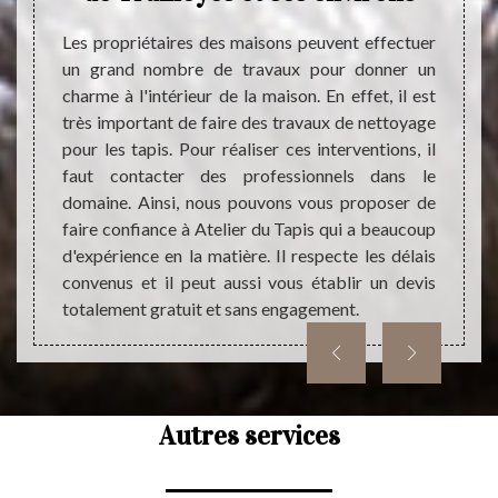
s avoir
avant 
 qui va
parti
Les propriétaires des maisons peuvent effectuer
is est
rensei
un grand nombre de travaux pour donner un
ons une
des tr
charme à l'intérieur de la maison. En effet, il est
de tout
capaci
très important de faire des travaux de nettoyage
ans une
aussi 
pour les tapis. Pour réaliser ces interventions, il
Mettez-
accom
faut contacter des professionnels dans le
ion sur
faisab
domaine. Ainsi, nous pouvons vous proposer de
devis 
faire confiance à Atelier du Tapis qui a beaucoup
prestat
d'expérience en la matière. Il respecte les délais
convenus et il peut aussi vous établir un devis
totalement gratuit et sans engagement.
Autres services