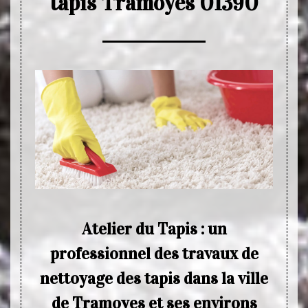
tapis Tramoyes 01390
ence
Atelier du Tapis : un
professionnel des travaux de
otive à
La de
nettoyage des tapis dans la ville
n œuvre
qualif
mise en
nettoy
de Tramoyes et ses environs