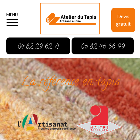
MENU
Devis
gratuit
04 82 29 62 71
06 82 46 66 99
La référence en tapis